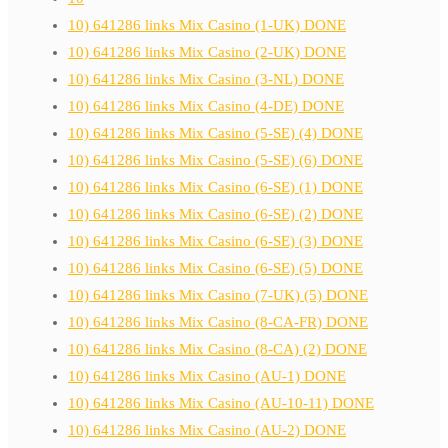
10) 641286 links Mix Casino (1-UK) DONE
10) 641286 links Mix Casino (2-UK) DONE
10) 641286 links Mix Casino (3-NL) DONE
10) 641286 links Mix Casino (4-DE) DONE
10) 641286 links Mix Casino (5-SE) (4) DONE
10) 641286 links Mix Casino (5-SE) (6) DONE
10) 641286 links Mix Casino (6-SE) (1) DONE
10) 641286 links Mix Casino (6-SE) (2) DONE
10) 641286 links Mix Casino (6-SE) (3) DONE
10) 641286 links Mix Casino (6-SE) (5) DONE
10) 641286 links Mix Casino (7-UK) (5) DONE
10) 641286 links Mix Casino (8-CA-FR) DONE
10) 641286 links Mix Casino (8-CA) (2) DONE
10) 641286 links Mix Casino (AU-1) DONE
10) 641286 links Mix Casino (AU-10-11) DONE
10) 641286 links Mix Casino (AU-2) DONE