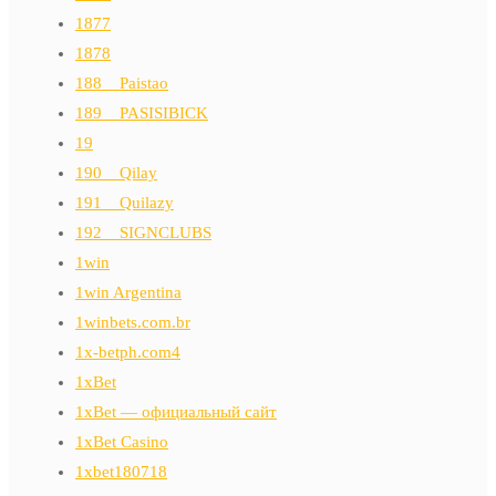
1877
1878
188__Paistao
189__PASISIBICK
19
190__Qilay
191__Quilazy
192__SIGNCLUBS
1win
1win Argentina
1winbets.com.br
1x-betph.com4
1xBet
1xBet — официальный сайт
1xBet Casino
1xbet180718