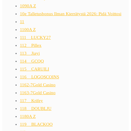
1090A Z
10e Talletusbonus Ilman Kierrätystä 2026: Pidä Voittosi
11
1100A Z
111__LUCKY27
112__Pillex
113__Jiayi
114__GCQQ
115__CARUILI
116__LOGOSCOINS
1162-7Gold Casino
1163-7Gold Casino
117__Krifey
118__DOUBLJU
1180A Z
119__BLACKOO