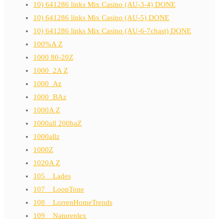
10) 641286 links Mix Casino (AU-3-4) DONE
10) 641286 links Mix Casino (AU-5) DONE
10) 641286 links Mix Casino (AU-6-7chast) DONE
100%A Z
1000 80-20Z
1000_2A Z
1000_Az
1000_BAz
1000A Z
1000all 200baZ
1000allz
1000Z
1020A Z
105__Lades
107__LoopTone
108__LorrenHomeTrends
109__Natureplex