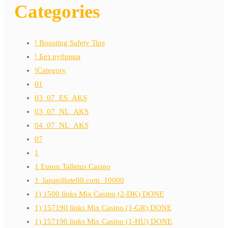
Categories
! Boosting Safety Tips
! Без рубрики
!Category
01
03_07_ES_AKS
03_07_NL_AKS
04_07_NL_AKS
07
1
1 Euron Talletus Casino
1_lapapillote08.com_10000
1) 1500 links Mix Casino (2-DK) DONE
1) 157190 links Mix Casino (1-GR) DONE
1) 157190 links Mix Casino (1-HU) DONE