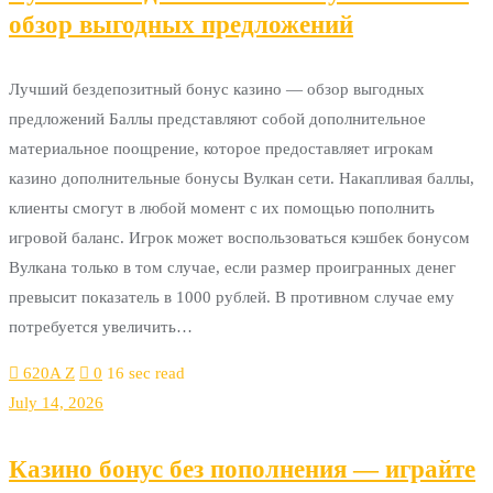
обзор выгодных предложений
Лучший бездепозитный бонус казино — обзор выгодных
предложений Баллы представляют собой дополнительное
материальное поощрение, которое предоставляет игрокам
казино дополнительные бонусы Вулкан сети. Накапливая баллы,
клиенты смогут в любой момент с их помощью пополнить
игровой баланс. Игрок может воспользоваться кэшбек бонусом
Вулкана только в том случае, если размер проигранных денег
превысит показатель в 1000 рублей. В противном случае ему
потребуется увеличить…
620A Z
0
16 sec read
July 14, 2026
Казино бонус без пополнения — играйте