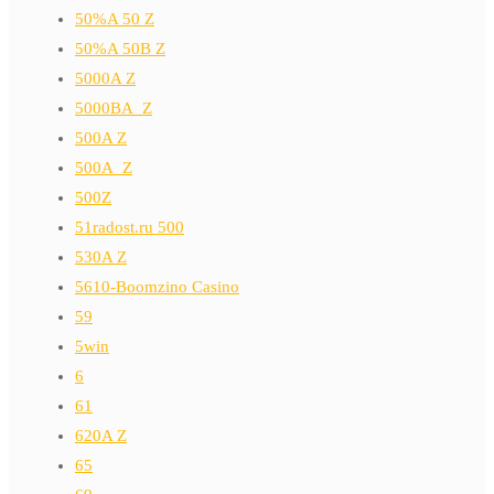
50%A 50 Z
50%A 50B Z
5000A Z
5000BA_Z
500A Z
500A_Z
500Z
51radost.ru 500
530A Z
5610-Boomzino Casino
59
5win
6
61
620A Z
65