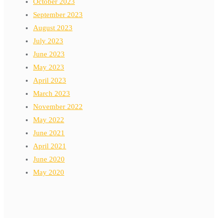
October 2023
September 2023
August 2023
July 2023
June 2023
May 2023
April 2023
March 2023
November 2022
May 2022
June 2021
April 2021
June 2020
May 2020