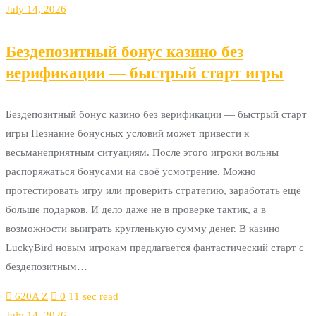
July 14, 2026
Бездепозитный бонус казино без
верификации — быстрый старт игры
Бездепозитный бонус казино без верификации — быстрый старт
игры Незнание бонусных условий может привести к
весьманеприятным ситуациям. После этого игроки вольны
распоряжаться бонусами на своё усмотрение. Можно
протестировать игру или проверить стратегию, заработать ещё
больше подарков. И дело даже не в проверке тактик, а в
возможности выиграть кругленькую сумму денег. В казино
LuckyBird новым игрокам предлагается фантастический старт с
бездепозитным…
620A Z
0
11 sec read
July 14, 2026