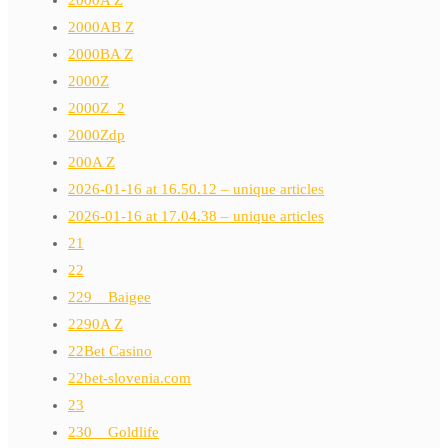
2000A Z
2000AB Z
2000BA Z
2000Z
2000Z_2
2000Zdp
200A Z
2026-01-16 at 16.50.12 – unique articles
2026-01-16 at 17.04.38 – unique articles
21
22
229__Baigee
2290A Z
22Bet Casino
22bet-slovenia.com
23
230__Goldlife