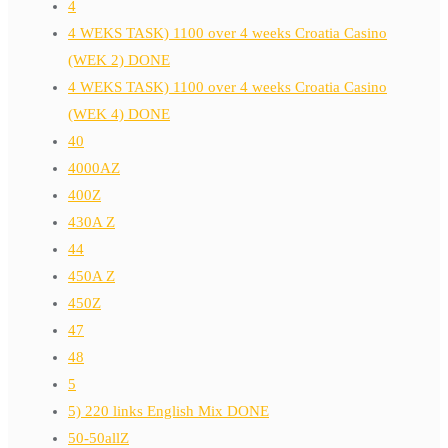
4
4 WEKS TASK) 1100 over 4 weeks Croatia Casino
(WEK 2) DONE
4 WEKS TASK) 1100 over 4 weeks Croatia Casino
(WEK 4) DONE
40
4000AZ
400Z
430A Z
44
450A Z
450Z
47
48
5
5) 220 links English Mix DONE
50-50allZ