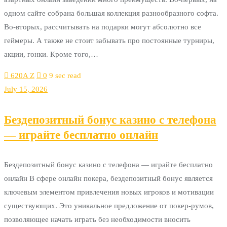
одном сайте собрана большая коллекция разнообразного софта.
Во-вторых, рассчитывать на подарки могут абсолютно все
геймеры. А также не стоит забывать про постоянные турниры,
акции, гонки. Кроме того,…
620A Z
0
9 sec read
July 15, 2026
Бездепозитный бонус казино с телефона
— играйте бесплатно онлайн
Бездепозитный бонус казино с телефона — играйте бесплатно
онлайн В сфере онлайн покера, бездепозитный бонус является
ключевым элементом привлечения новых игроков и мотивации
существующих. Это уникальное предложение от покер-румов,
позволяющее начать играть без необходимости вносить