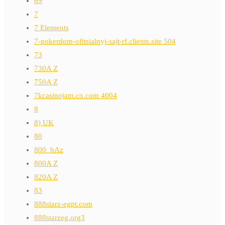
69
7
7 Elements
7-pokerdom-ofitsialnyj-sajt-rf.clients.site 504
73
730A Z
750A Z
7kcasinojam.co.com 4004
8
8) UK
80
800_bAz
800A Z
820A Z
83
888starz-egpt.com
888starzeg.org3