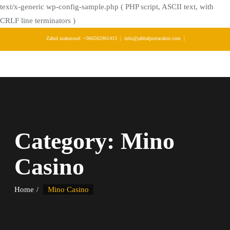
text/x-generic wp-config-sample.php ( PHP script, ASCII text, with
CRLF line terminators )
Skip
Zahid mahmood: +966562961413
info@jahhafportacabin.com
to
content
Category:
Mino
Casino
Home
Mino Casino