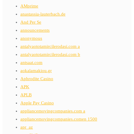
AMprime
anastassia-lauterbach.de
And Per Se
announcements
anonymous
antalyaototamircilerodasi.com a
antalyaototamircilerodasi.com b
antsaat.com
aokalamakiou.gr
Aphrodite Casino
APK
APLB
Apple Pay Casino
appliancemovingcompanies.com a
appliancemovingcompanies.comen 1500
apr_az