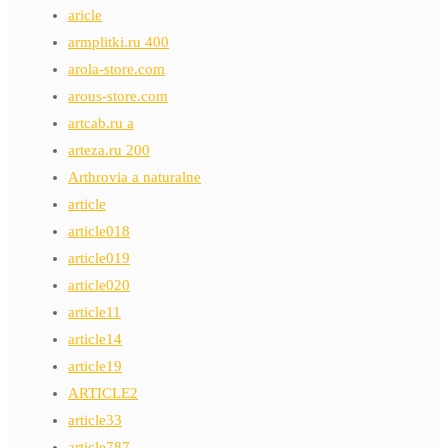
aricle
armplitki.ru 400
arola-store.com
arous-store.com
artcab.ru a
arteza.ru 200
Arthrovia a naturalne
article
article018
article019
article020
article11
article14
article19
ARTICLE2
article33
article787