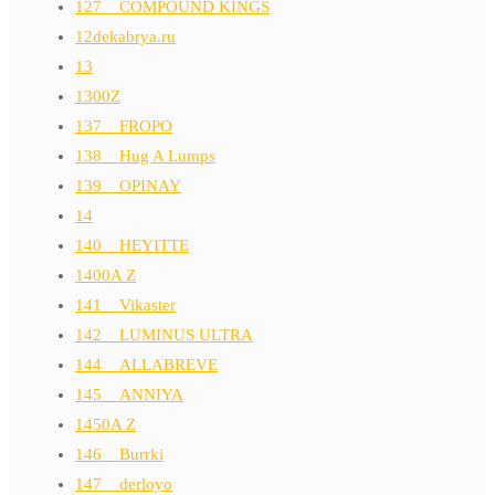
127__COMPOUND KINGS
12dekabrya.ru
13
1300Z
137__FROPO
138__Hug A Lumps
139__OPINAY
14
140__HEYITTE
1400A Z
141__Vikaster
142__LUMINUS ULTRA
144__ALLABREVE
145__ANNIYA
1450A Z
146__Burrki
147__derloyo