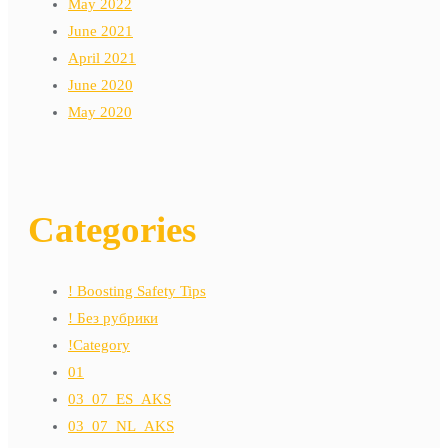
May 2022
June 2021
April 2021
June 2020
May 2020
Categories
! Boosting Safety Tips
! Без рубрики
!Category
01
03_07_ES_AKS
03_07_NL_AKS