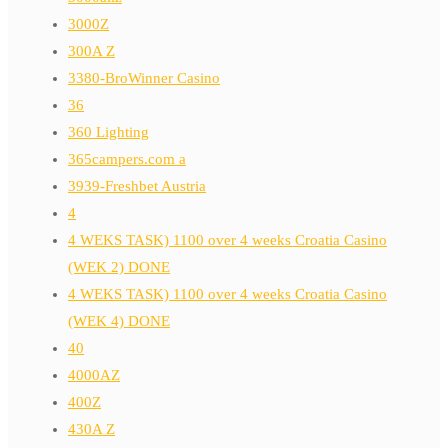
3000Z
300A Z
3380-BroWinner Casino
36
360 Lighting
365campers.com a
3939-Freshbet Austria
4
4 WEKS TASK) 1100 over 4 weeks Croatia Casino
(WEK 2) DONE
4 WEKS TASK) 1100 over 4 weeks Croatia Casino
(WEK 4) DONE
40
4000AZ
400Z
430A Z