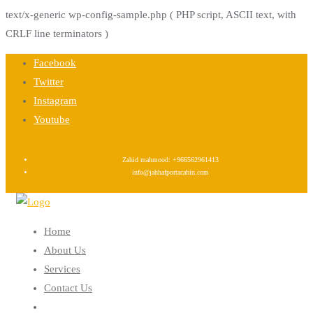
text/x-generic wp-config-sample.php ( PHP script, ASCII text, with
CRLF line terminators )
Skip
Facebook
to
Twitter
content
Instagram
Youtube
Zahid mahmood: +966562961413
info@jahhafportacabin.com
Home
About Us
Services
Contact Us