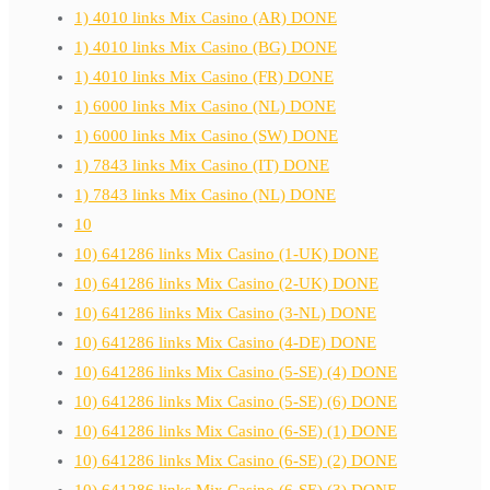
1) 4010 links Mix Casino (AR) DONE
1) 4010 links Mix Casino (BG) DONE
1) 4010 links Mix Casino (FR) DONE
1) 6000 links Mix Casino (NL) DONE
1) 6000 links Mix Casino (SW) DONE
1) 7843 links Mix Casino (IT) DONE
1) 7843 links Mix Casino (NL) DONE
10
10) 641286 links Mix Casino (1-UK) DONE
10) 641286 links Mix Casino (2-UK) DONE
10) 641286 links Mix Casino (3-NL) DONE
10) 641286 links Mix Casino (4-DE) DONE
10) 641286 links Mix Casino (5-SE) (4) DONE
10) 641286 links Mix Casino (5-SE) (6) DONE
10) 641286 links Mix Casino (6-SE) (1) DONE
10) 641286 links Mix Casino (6-SE) (2) DONE
10) 641286 links Mix Casino (6-SE) (3) DONE