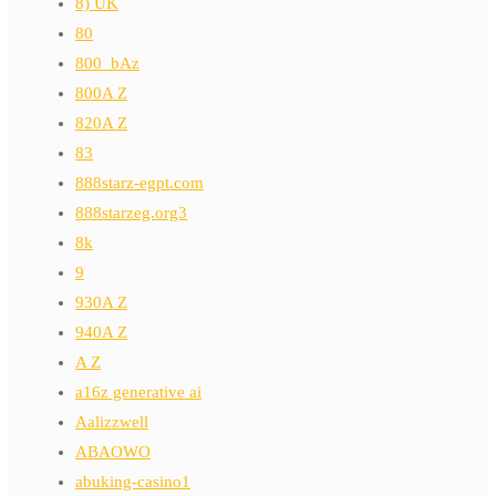
8) UK
80
800_bAz
800A Z
820A Z
83
888starz-egpt.com
888starzeg.org3
8k
9
930A Z
940A Z
A Z
a16z generative ai
Aalizzwell
ABAOWO
abuking-casino1