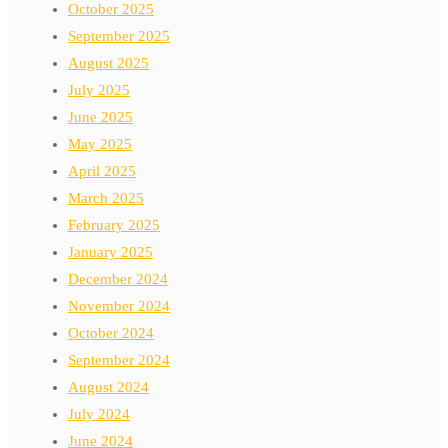
October 2025
September 2025
August 2025
July 2025
June 2025
May 2025
April 2025
March 2025
February 2025
January 2025
December 2024
November 2024
October 2024
September 2024
August 2024
July 2024
June 2024