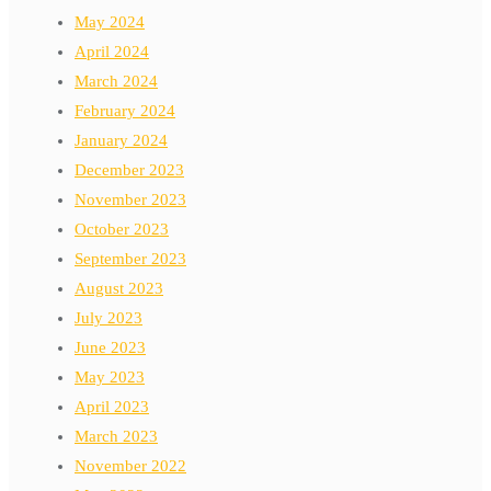
May 2024
April 2024
March 2024
February 2024
January 2024
December 2023
November 2023
October 2023
September 2023
August 2023
July 2023
June 2023
May 2023
April 2023
March 2023
November 2022