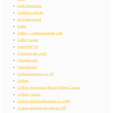
1win Argentina
1winbets.com.br
1x-betph.com4
1xBet
1xBet — официальный сайт
1xBet Casino
1xbet180718
1xbetapp-ph.com2
1xbetph.net2
1xbetph.ph2
1xslot.beregaevo.ru 10
1xSlots
1xSlots Argentina Oficial Online Casino
1xSlots Casino
1xslots-2026.trakholding.ru 1500
1xslots-android-skachat.ru 100