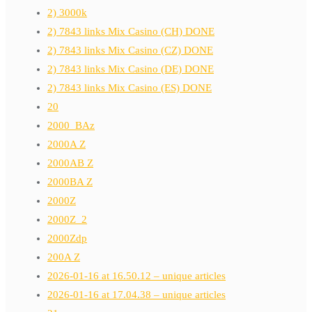
2) 3000k
2) 7843 links Mix Casino (CH) DONE
2) 7843 links Mix Casino (CZ) DONE
2) 7843 links Mix Casino (DE) DONE
2) 7843 links Mix Casino (ES) DONE
20
2000_BAz
2000A Z
2000AB Z
2000BA Z
2000Z
2000Z_2
2000Zdp
200A Z
2026-01-16 at 16.50.12 – unique articles
2026-01-16 at 17.04.38 – unique articles