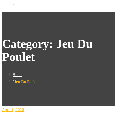
Category:
Jeu Du
Poulet
Home
Jeu Du Poulet
April 1, 2026