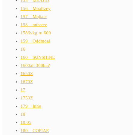
155__MEAJIO
156__Moaffzey
157__Mojiate
158__mthstec
1586vkg.ru 600
159__Oddmoal
16
160__SUNSHINE
1600all 300baZ
1650Z
1670Z
17
1750Z
179__Inno
18
18.05
180__COPIAE