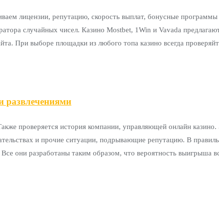
аем лицензии, репутацию, скорость выплат, бонусные программы 
ератора случайных чисел. Казино Mostbet, 1Win и Vavada предлага
айта. При выборе площадки из любого топа казино всегда проверя
и развлечениями
акже проверяется история компании, управляющей онлайн казино.
рательствах и прочие ситуации, подрывающие репутацию. В правил
 Все они разработаны таким образом, что вероятность выигрыша вс