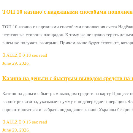
ТОП 10 казино с надежными способами пополнен
ТОП 10 казино с надежными способами пополнения счета Надёжны
негативные стороны площадок. К тому же не нужно терять деньги
в нем же получать выигрыш. Причем выше будут стоять те, кот
ALLZ
0
18 sec read
June 29, 2026
Казино на деньги с быстрым выводом средств на 
Казино на деньги с быстрым выводом средств на карту Процесс п
вводит реквизиты, указывает сумму и подтверждает операцию. Ф
сориентироваться и выбрать подходящее казино Украины без рис
ALLZ
0
15 sec read
June 29, 2026