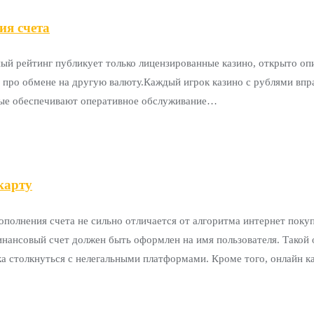
ия счета
й рейтинг публикует только лицензированные казино, открыто опи
 про обмене на другую валюту.Каждый игрок казино с рублями впр
орые обеспечивают оперативное обслуживание…
карту
ополнения счета не сильно отличается от алгоритма интернет поку
инансовый счет должен быть оформлен на имя пользователя. Такой 
ка столкнуться с нелегальными платформами. Кроме того, онлайн 