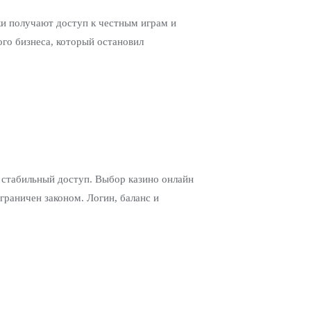
ки получают доступ к честным играм и
ого бизнеса, который остановил
 стабильный доступ. Выбор казино онлайн
граничен законом. Логин, баланс и