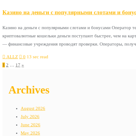
Казино на деньги с популярными слотами и бону
Казино на деньги с популярными слотами и бонусами Оператор те
криптовалютные кошельки деньги поступают быстрее, чем на карт
— финансовые учреждения проводят проверки. Операторы, полу
ALLZ
0
13 sec read
Posts
1
2
…
17
»
pagination
Archives
August 2026
July 2026
June 2026
May 2026