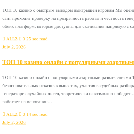
ТОП 10 казино с быстрым выводом выигрышей игрокам Мы оценив
сайт проходит проверку на прозрачность работы и честность ген
обеих платформ, которые доступны для скачивания напрямую с с
ALLZ
0
25 sec read
July 2, 2026
ТОП 10 казино онлайн с популярными азартным
ТОП 10 казино онлайн с популярными азартными развлечениями Т
безосновательных отказов в выплатах, участия в судебных разби
генераторе случайных чисел, теоретически невозможно победить.
работает на основании…
ALLZ
0
14 sec read
July 2, 2026