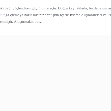
ndaki bağı güçlendiren güçlü bir araçtır. Doğru kaynaklarla, bu deneyim a
luğa çıkmaya hazır mısınız? Yetişkin İçerik İzleme Alışkanlıkları ve Psik
tlenmiştir. Araştırmalar, bu…