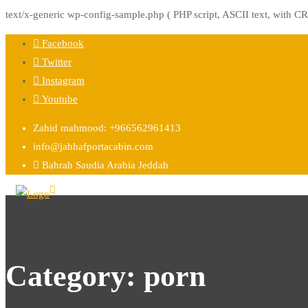
text/x-generic wp-config-sample.php ( PHP script, ASCII text, with CR
Skip
Facebook
to
Twitter
content
Instagram
Youtube
Zahid mahmood: +966562961413
info@jahhafportacabin.com
Bahrah Saudia Arabia Jeddah
Category:
porn