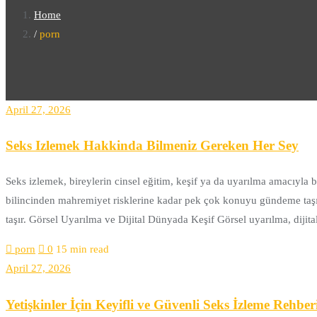
Home
porn
April 27, 2026
Seks Izlemek Hakkinda Bilmeniz Gereken Her Sey
Seks izlemek, bireylerin cinsel eğitim, keşif ya da uyarılma amacıyla b
bilincinden mahremiyet risklerine kadar pek çok konuyu gündeme taşır. 
taşır. Görsel Uyarılma ve Dijital Dünyada Keşif Görsel uyarılma, diji
porn
0
15 min read
April 27, 2026
Yetişkinler İçin Keyifli ve Güvenli Seks İzleme Rehber