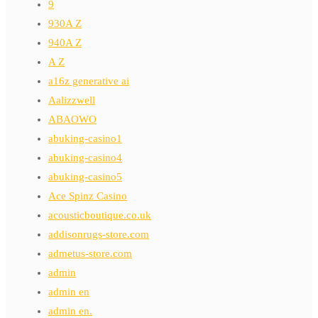
9
930A Z
940A Z
A Z
a16z generative ai
Aalizzwell
ABAOWO
abuking-casino1
abuking-casino4
abuking-casino5
Ace Spinz Casino
acousticboutique.co.uk
addisonrugs-store.com
admetus-store.com
admin
admin en
admin en.