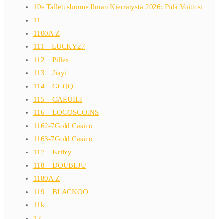
10e Talletusbonus Ilman Kierrätystä 2026: Pidä Voittosi
11
1100A Z
111__LUCKY27
112__Pillex
113__Jiayi
114__GCQQ
115__CARUILI
116__LOGOSCOINS
1162-7Gold Casino
1163-7Gold Casino
117__Krifey
118__DOUBLJU
1180A Z
119__BLACKOO
11k
12