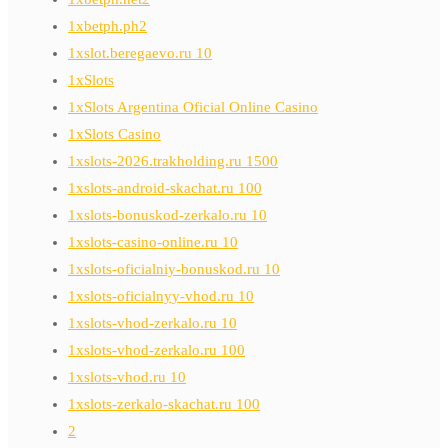
1xbetph.ph2
1xslot.beregaevo.ru 10
1xSlots
1xSlots Argentina Oficial Online Casino
1xSlots Casino
1xslots-2026.trakholding.ru 1500
1xslots-android-skachat.ru 100
1xslots-bonuskod-zerkalo.ru 10
1xslots-casino-online.ru 10
1xslots-oficialniy-bonuskod.ru 10
1xslots-oficialnyy-vhod.ru 10
1xslots-vhod-zerkalo.ru 10
1xslots-vhod-zerkalo.ru 100
1xslots-vhod.ru 10
1xslots-zerkalo-skachat.ru 100
2