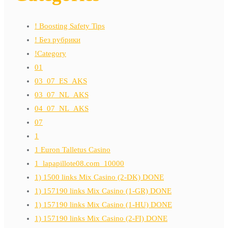
! Boosting Safety Tips
! Без рубрики
!Category
01
03_07_ES_AKS
03_07_NL_AKS
04_07_NL_AKS
07
1
1 Euron Talletus Casino
1_lapapillote08.com_10000
1) 1500 links Mix Casino (2-DK) DONE
1) 157190 links Mix Casino (1-GR) DONE
1) 157190 links Mix Casino (1-HU) DONE
1) 157190 links Mix Casino (2-FI) DONE