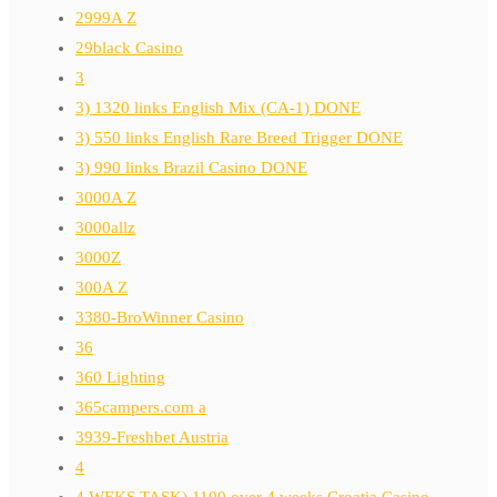
2999A Z
29black Casino
3
3) 1320 links English Mix (CA-1) DONE
3) 550 links English Rare Breed Trigger DONE
3) 990 links Brazil Casino DONE
3000A Z
3000allz
3000Z
300A Z
3380-BroWinner Casino
36
360 Lighting
365campers.com a
3939-Freshbet Austria
4
4 WEKS TASK) 1100 over 4 weeks Croatia Casino