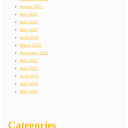
August 2023
July 2023
June 2023
May 2023
April 2023
March 2023
November 2022
May 2022
June 2021
April 2021
June 2020
May 2020
Categories