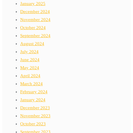
January 2025
December 2024
November 2024
October 2024
September 2024
August 2024
July 2024
June 2024
May 2024
April 2024
March 2024
February 2024
January 2024
December 2023
November 2023
October 2023
September 2023