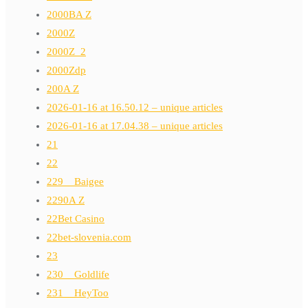
2000BA Z
2000Z
2000Z_2
2000Zdp
200A Z
2026-01-16 at 16.50.12 – unique articles
2026-01-16 at 17.04.38 – unique articles
21
22
229__Baigee
2290A Z
22Bet Casino
22bet-slovenia.com
23
230__Goldlife
231__HeyToo