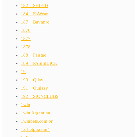
182__SHIEID
184__FoWear
187__Bavnnro
1876
1877
1878
188__Paistao
189__PASISIBICK
19
190__Qilay
191__Quilazy
192__SIGNCLUBS
1win
1win Argentina
1winbets.com.br
1x-betph.com4