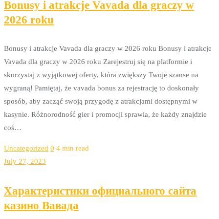
Bonusy i atrakcje Vavada dla graczy w
2026 roku
Bonusy i atrakcje Vavada dla graczy w 2026 roku Bonusy i atrakcje
Vavada dla graczy w 2026 roku Zarejestruj się na platformie i
skorzystaj z wyjątkowej oferty, która zwiększy Twoje szanse na
wygraną! Pamiętaj, że vavada bonus za rejestrację to doskonały
sposób, aby zacząć swoją przygodę z atrakcjami dostępnymi w
kasynie. Różnorodność gier i promocji sprawia, że każdy znajdzie
coś…
Uncategorized
0
4 min read
July 27, 2023
Характеристики официального сайта
казино Вавада