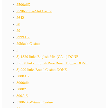
2500allZ
2590-RodeoSlot Casino
2642
28
29
2999A Z
29black Casino
3
3) 1320 links English Mix (CA-1) DONE
3) 550 links English Rare Breed Trigger DONE
3) 990 links Brazil Casino DONE
3000A Z
3000allz
3000Z
300A Z
3380-BroWinner Casino