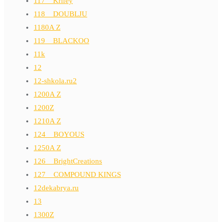
117__Krifey
118__DOUBLJU
1180A Z
119__BLACKOO
11k
12
12-shkola.ru2
1200A Z
1200Z
1210A Z
124__BOYOUS
1250A Z
126__BrightCreations
127__COMPOUND KINGS
12dekabrya.ru
13
1300Z