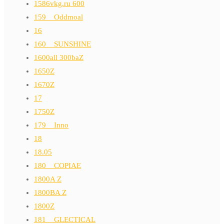
1586vkg.ru 600
159__Oddmoal
16
160__SUNSHINE
1600all 300baZ
1650Z
1670Z
17
1750Z
179__Inno
18
18.05
180__COPIAE
1800A Z
1800BA Z
1800Z
181__GLECTICAL