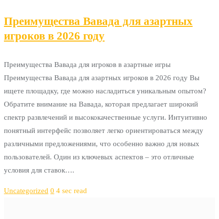
Преимущества Вавада для азартных
игроков в 2026 году
Преимущества Вавада для игроков в азартные игры
Преимущества Вавада для азартных игроков в 2026 году Вы
ищете площадку, где можно насладиться уникальным опытом?
Обратите внимание на Вавада, которая предлагает широкий
спектр развлечений и высококачественные услуги. Интуитивно
понятный интерфейс позволяет легко ориентироваться между
различными предложениями, что особенно важно для новых
пользователей. Один из ключевых аспектов – это отличные
условия для ставок….
Uncategorized
0
4 sec read