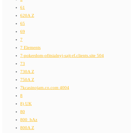
61
620A Z
65
69
7
7 Elements
7-pokerdom-ofitsialnyj-sajt-rf.clients.site 504
73
730A Z
750A Z
7kcasinojam.co.com 4004
8
8) UK
80
800_bAz
800A Z