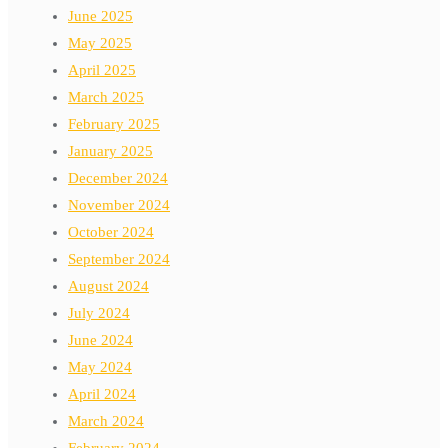
June 2025
May 2025
April 2025
March 2025
February 2025
January 2025
December 2024
November 2024
October 2024
September 2024
August 2024
July 2024
June 2024
May 2024
April 2024
March 2024
February 2024