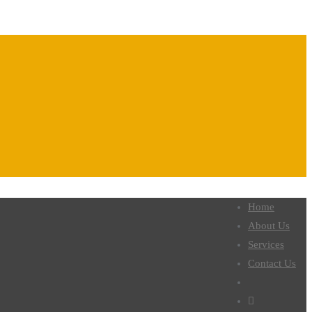
Home
About Us
Services
Contact Us