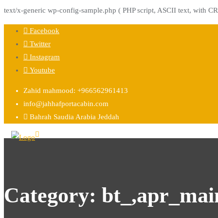
text/x-generic wp-config-sample.php ( PHP script, ASCII text, with CR
Skip
Facebook
to
Twitter
content
Instagram
Youtube
Zahid mahmood: +966562961413
info@jahhafportacabin.com
Bahrah Saudia Arabia Jeddah
Category:
bt_,apr_mai