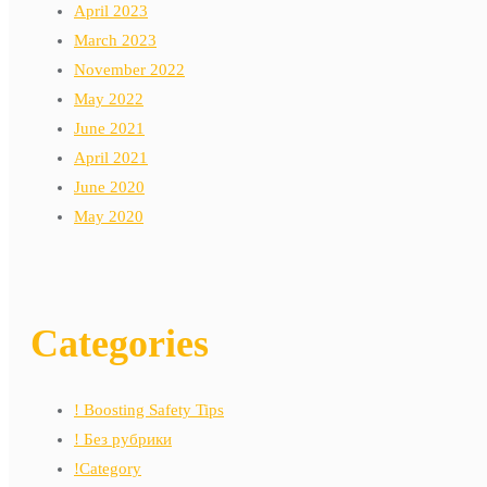
April 2023
March 2023
November 2022
May 2022
June 2021
April 2021
June 2020
May 2020
Categories
! Boosting Safety Tips
! Без рубрики
!Category