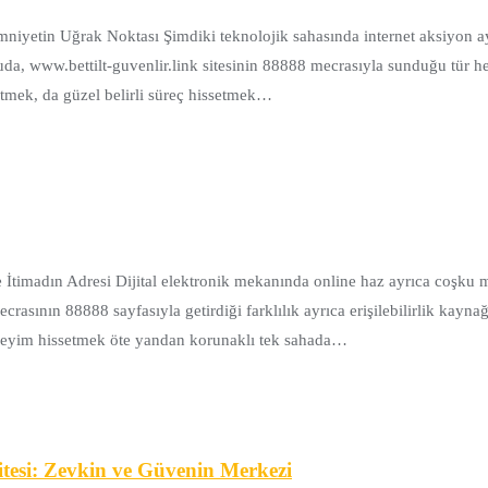
mniyetin Uğrak Noktası Şimdiki teknolojik sahasında internet aksiyon ay
uda, www.bettilt-guvenlir.link sitesinin 88888 mecrasıyla sunduğu tür h
etmek, da güzel belirli süreç hissetmek…
 İtimadın Adresi Dijital elektronik mekanında online haz ayrıca coşku 
ecrasının 88888 sayfasıyla getirdiği farklılık ayrıca erişilebilirlik kayn
deneyim hissetmek öte yandan korunaklı tek sahada…
Sitesi: Zevkin ve Güvenin Merkezi