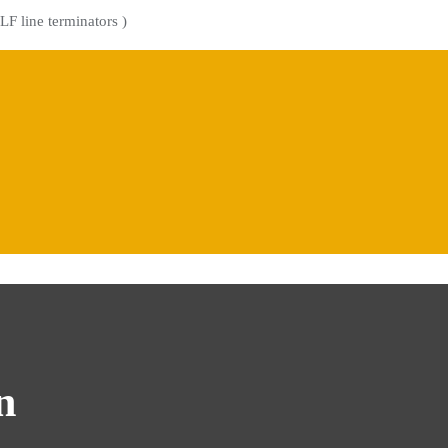
LF line terminators )
n