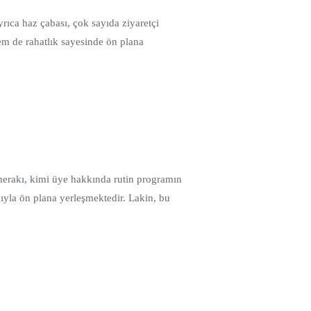
rıca haz çabası, çok sayıda ziyaretçi
em de rahatlık sayesinde ön plana
merakı, kimi üye hakkında rutin programın
ağıyla ön plana yerleşmektedir. Lakin, bu