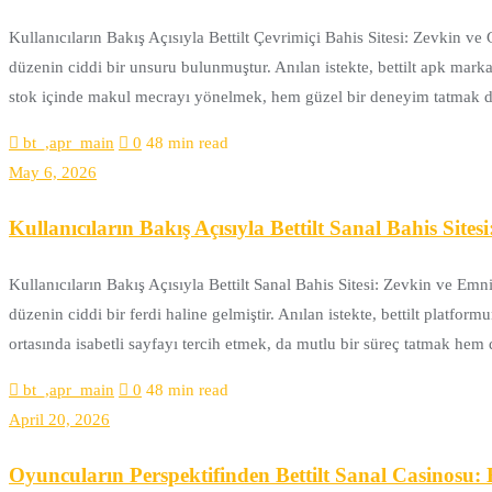
Kullanıcıların Bakış Açısıyla Bettilt Çevrimiçi Bahis Sitesi: Zevkin v
düzenin ciddi bir unsuru bulunmuştur. Anılan istekte, bettilt apk marka
stok içinde makul mecrayı yönelmek, hem güzel bir deneyim tatmak 
bt_,apr_main
0
48 min read
May 6, 2026
Kullanıcıların Bakış Açısıyla Bettilt Sanal Bahis Sit
Kullanıcıların Bakış Açısıyla Bettilt Sanal Bahis Sitesi: Zevkin ve Em
düzenin ciddi bir ferdi haline gelmiştir. Anılan istekte, bettilt platfor
ortasında isabetli sayfayı tercih etmek, da mutlu bir süreç tatmak he
bt_,apr_main
0
48 min read
April 20, 2026
Oyuncuların Perspektifinden Bettilt Sanal Casinosu: