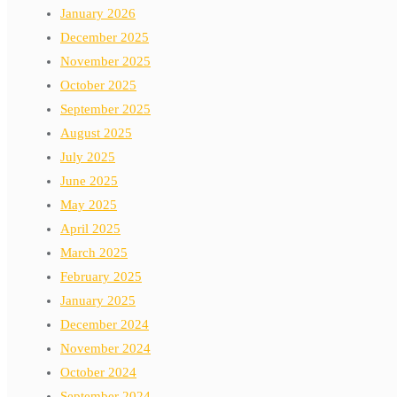
January 2026
December 2025
November 2025
October 2025
September 2025
August 2025
July 2025
June 2025
May 2025
April 2025
March 2025
February 2025
January 2025
December 2024
November 2024
October 2024
September 2024