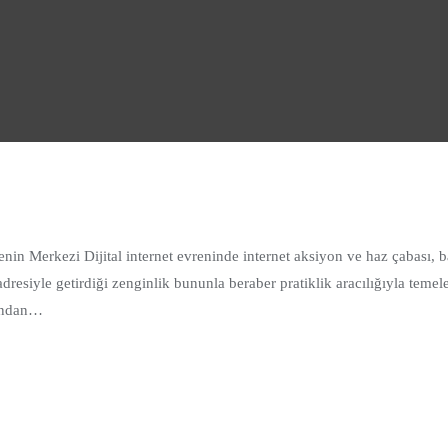
n Merkezi Dijital internet evreninde internet aksiyon ve haz çabası, ba
 adresiyle getirdiği zenginlik bununla beraber pratiklik aracılığıyla teme
yandan…