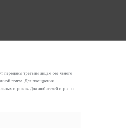
т переданы третьим лицам без явного
ронной почте. Для поощрения
льных игроков. Для любителей игры на