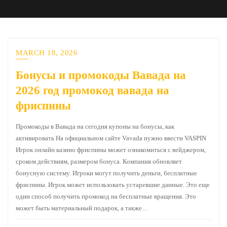
MARCH 18, 2026
Бонусы и промокоды Вавада на
2026 год промокод вавада на
фриспины
Промокоды в Вавада на сегодня купоны на бонусы, как
активировать На официальном сайте Vavada нужно ввести VASPIN
Игрок онлайн казино фриспины может ознакомиться с вейджером,
сроком действиям, размером бонуса. Компания обновляет
бонусную систему. Игроки могут получить деньги, бесплатные
фриспины. Игрок может использовать устаревшие данные. Это еще
один способ получить промокод на бесплатные вращения. Это
может быть материальный подарок, а также…