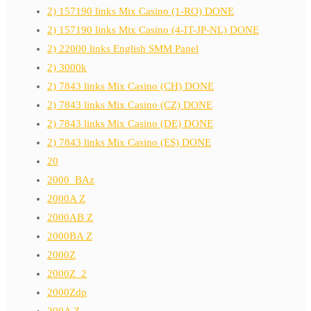
2) 157190 links Mix Casino (1-RO) DONE
2) 157190 links Mix Casino (4-IT-JP-NL) DONE
2) 22000 links English SMM Panel
2) 3000k
2) 7843 links Mix Casino (CH) DONE
2) 7843 links Mix Casino (CZ) DONE
2) 7843 links Mix Casino (DE) DONE
2) 7843 links Mix Casino (ES) DONE
20
2000_BAz
2000A Z
2000AB Z
2000BA Z
2000Z
2000Z_2
2000Zdp