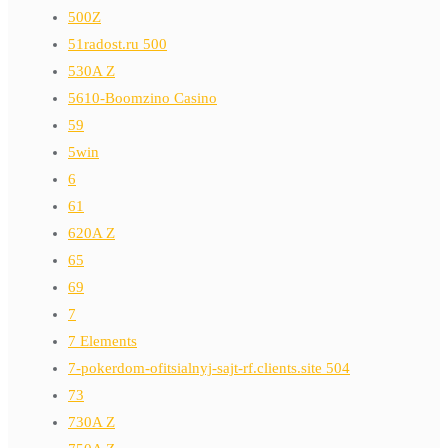
500Z
51radost.ru 500
530A Z
5610-Boomzino Casino
59
5win
6
61
620A Z
65
69
7
7 Elements
7-pokerdom-ofitsialnyj-sajt-rf.clients.site 504
73
730A Z