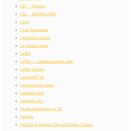
191__Quilazy
192__SIGNCLUBS
1win
1win Argentina
1winbets.com.br
1x-betph.com4
1xBet
1xBet — официальный сайт
1xBet Casino
1xbet180718
1xbetapp-ph.com2
1xbetph.net2
1xbetph.ph2
1xslot.beregaevo.ru 10
1xSlots
1xSlots Argentina Oficial Online Casino