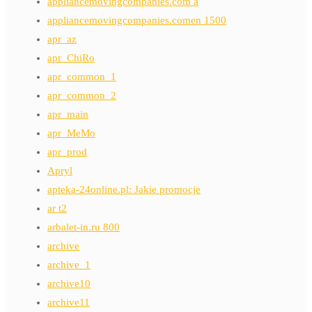
appliancemovingcompanies.com a
appliancemovingcompanies.comen 1500
apr_az
apr_ChiRo
apr_common_1
apr_common_2
apr_main
apr_MeMo
apr_prod
Apryl
apteka-24online.pl: Jakie promocje
ar t2
arbalet-in.ru 800
archive
archive_1
archive10
archive11