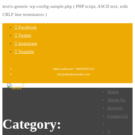
text/x-generic wp-config-sample.php ( PHP script, ASCII text, with
CRLF line terminators )
Skip
Facebook
to
Twitter
content
Instagram
Youtube
Zahid mahmood: +966562961413
info@jahhafportacabin.com
Home
About Us
Services
Contact Us
Category: