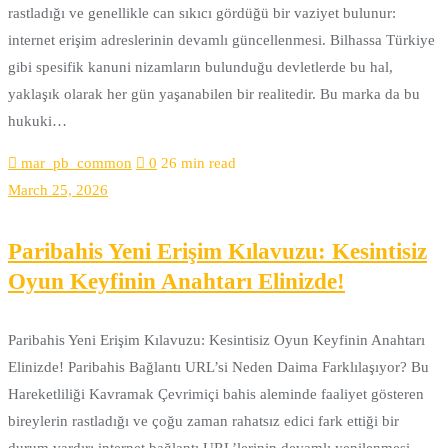
rastladığı ve genellikle can sıkıcı gördüğü bir vaziyet bulunur:
internet erişim adreslerinin devamlı güncellenmesi. Bilhassa Türkiye
gibi spesifik kanuni nizamların bulunduğu devletlerde bu hal,
yaklaşık olarak her gün yaşanabilen bir realitedir. Bu marka da bu
hukuki…
mar_pb_common
0
26 min read
March 25, 2026
Paribahis Yeni Erişim Kılavuzu: Kesintisiz
Oyun Keyfinin Anahtarı Elinizde!
Paribahis Yeni Erişim Kılavuzu: Kesintisiz Oyun Keyfinin Anahtarı
Elinizde! Paribahis Bağlantı URL’si Neden Daima Farklılaşıyor? Bu
Hareketliliği Kavramak Çevrimiçi bahis aleminde faaliyet gösteren
bireylerin rastladığı ve çoğu zaman rahatsız edici fark ettiği bir
durum vardır: internet bağlantı URL’lerinin devamlı yenilenmesi.