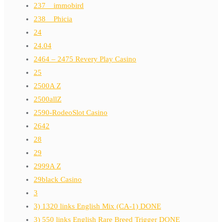
237__immobird
238__Phicia
24
24.04
2464 – 2475 Revery Play Casino
25
2500A Z
2500allZ
2590-RodeoSlot Casino
2642
28
29
2999A Z
29black Casino
3
3) 1320 links English Mix (CA-1) DONE
3) 550 links English Rare Breed Trigger DONE