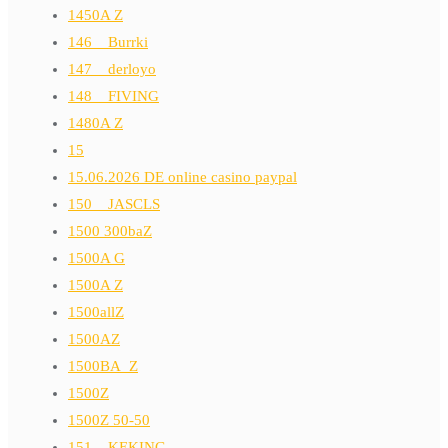
1450A Z
146__Burrki
147__derloyo
148__FIVING
1480A Z
15
15.06.2026 DE online casino paypal
150__JASCLS
1500 300baZ
1500A G
1500A Z
1500allZ
1500AZ
1500BA_Z
1500Z
1500Z 50-50
151__KEKING