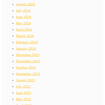
August 2024
July 2024
June 2024
May 2024
April 2024
March 2024
February 2024
January 2024
December 2023
November 2023
October 2023
September 2023
August 2023
July 2023
June 2023
May 2023