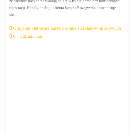
że niektóre kasyna pozwalają na grę w trybie demo bez konieczności
rejestracji. Kanały obsługi klienta kasyna Rozgrywka koncentruje
się…
Oficjalna platforma kasyna online i zakładów sportowych
0
25 min read