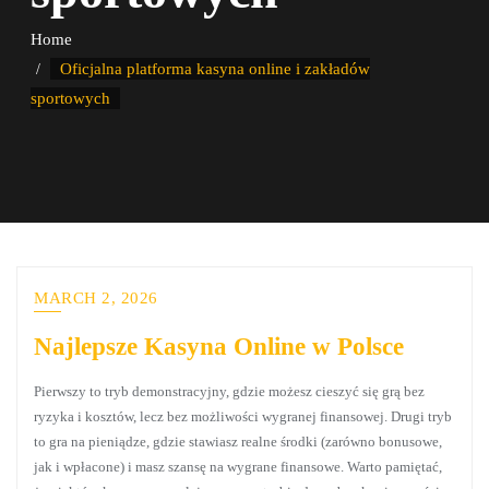
Home
Oficjalna platforma kasyna online i zakładów
sportowych
MARCH 2, 2026
Najlepsze Kasyna Online w Polsce
Pierwszy to tryb demonstracyjny, gdzie możesz cieszyć się grą bez
ryzyka i kosztów, lecz bez możliwości wygranej finansowej. Drugi tryb
to gra na pieniądze, gdzie stawiasz realne środki (zarówno bonusowe,
jak i wpłacone) i masz szansę na wygrane finansowe. Warto pamiętać,