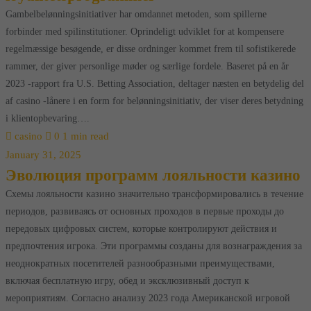
Gambelbelønningsinitiativer har omdannet metoden, som spillerne
forbinder med spilinstitutioner. Oprindeligt udviklet for at kompensere
regelmæssige besøgende, er disse ordninger kommet frem til sofistikerede
rammer, der giver personlige møder og særlige fordele. Baseret på en år
2023 -rapport fra U.S. Betting Association, deltager næsten en betydelig del
af casino -lånere i en form for belønningsinitiativ, der viser deres betydning
i klientopbevaring….
casino
0
1 min read
January 31, 2025
Эволюция программ лояльности казино
Схемы лояльности казино значительно трансформировались в течение
периодов, развиваясь от основных проходов в первые проходы до
передовых цифровых систем, которые контролируют действия и
предпочтения игрока. Эти программы созданы для вознаграждения за
неоднократных посетителей разнообразными преимуществами,
включая бесплатную игру, обед и эксклюзивный доступ к
мероприятиям. Согласно анализу 2023 года Американской игровой