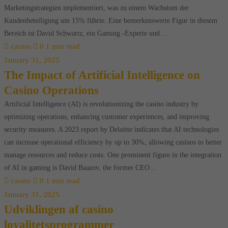
Marketingstrategien implementiert, was zu einem Wachstum der
Kundenbeteiligung um 15% führte. Eine bemerkenswerte Figur in diesem
Bereich ist David Schwartz, ein Gaming -Experte und…
casino
0
1 min read
January 31, 2025
The Impact of Artificial Intelligence on
Casino Operations
Artificial Intelligence (AI) is revolutionizing the casino industry by
optimizing operations, enhancing customer experiences, and improving
security measures. A 2023 report by Deloitte indicates that AI technologies
can increase operational efficiency by up to 30%, allowing casinos to better
manage resources and reduce costs. One prominent figure in the integration
of AI in gaming is David Baazov, the former CEO…
casino
0
1 min read
January 31, 2025
Udviklingen af ​​casino
loyalitetsprogrammer