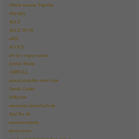
Allwin казино Україна
Allyspin
ALLZ
ALLZ 50-50
allZ2
ALOCS
always-vegas-casino
Amber Home
AMBULL
americanatelier-store.com
Amok Casino
AMprime
anastassia-lauterbach.de
And Per Se
announcements
anonymous