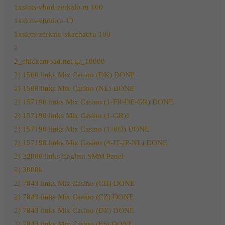
1xslots-vhod-zerkalo.ru 100
1xslots-vhod.ru 10
1xslots-zerkalo-skachat.ru 100
2
2_chickenroad.net.gr_10000
2) 1500 links Mix Casino (DK) DONE
2) 1500 links Mix Casino (NL) DONE
2) 157190 links Mix Casino (1-FR-DE-GR) DONE
2) 157190 links Mix Casino (1-GR)1
2) 157190 links Mix Casino (1-RO) DONE
2) 157190 links Mix Casino (4-IT-JP-NL) DONE
2) 22000 links English SMM Panel
2) 3000k
2) 7843 links Mix Casino (CH) DONE
2) 7843 links Mix Casino (CZ) DONE
2) 7843 links Mix Casino (DE) DONE
2) 7843 links Mix Casino (ES) DONE