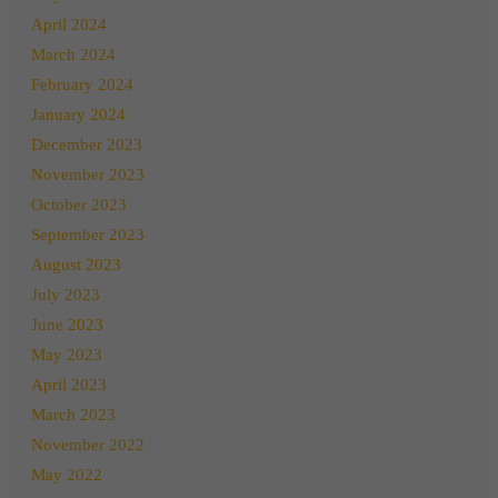
April 2024
March 2024
February 2024
January 2024
December 2023
November 2023
October 2023
September 2023
August 2023
July 2023
June 2023
May 2023
April 2023
March 2023
November 2022
May 2022