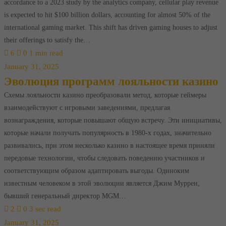
accordance to a 2023 study by the analytics company, cellular play revenue
is expected to hit $100 billion dollars, accounting for almost 50% of the
international gaming market. This shift has driven gaming houses to adjust
their offerings to satisfy the…
6
0
1 min read
January 31, 2025
Эволюция программ лояльности казино
Схемы лояльности казино преобразовали метод, которые геймеры
взаимодействуют с игровыми заведениями, предлагая
вознаграждения, которые повышают общую встречу. Эти инициативы,
которые начали получать популярность в 1980-х годах, значительно
развивались, при этом несколько казино в настоящее время приняли
передовые технологии, чтобы следовать поведению участников и
соответствующим образом адаптировать выгоды. Одиноким
известным человеком в этой эволюции является Джим Муррен,
бывший генеральный директор MGM…
2
0
3 sec read
January 31, 2025