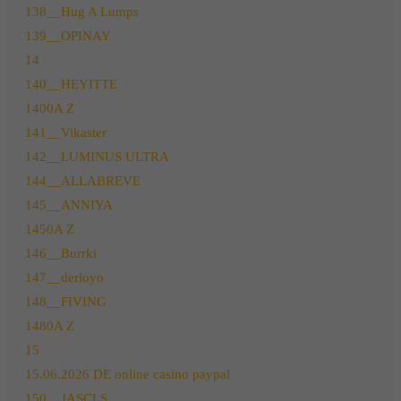
138__Hug A Lumps
139__OPINAY
14
140__HEYITTE
1400A Z
141__Vikaster
142__LUMINUS ULTRA
144__ALLABREVE
145__ANNIYA
1450A Z
146__Burrki
147__derloyo
148__FIVING
1480A Z
15
15.06.2026 DE online casino paypal
150__JASCLS