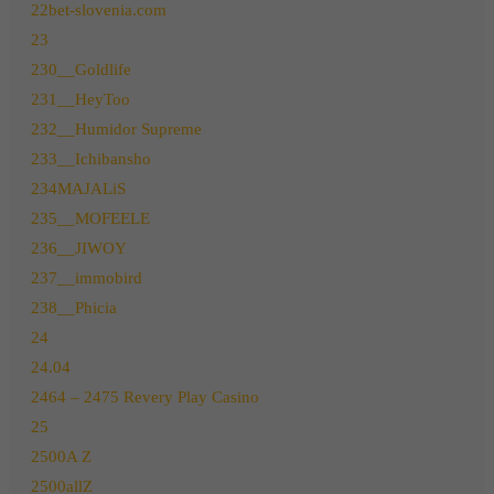
22bet-slovenia.com
23
230__Goldlife
231__HeyToo
232__Humidor Supreme
233__Ichibansho
234MAJALiS
235__MOFEELE
236__JIWOY
237__immobird
238__Phicia
24
24.04
2464 – 2475 Revery Play Casino
25
2500A Z
2500allZ