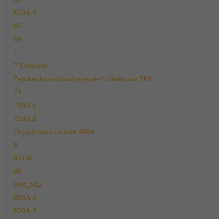
620A Z
65
69
7
7 Elements
7-pokerdom-ofitsialnyj-sajt-rf.clients.site 504
73
730A Z
750A Z
7kcasinojam.co.com 4004
8
8) UK
80
800_bAz
800A Z
820A Z