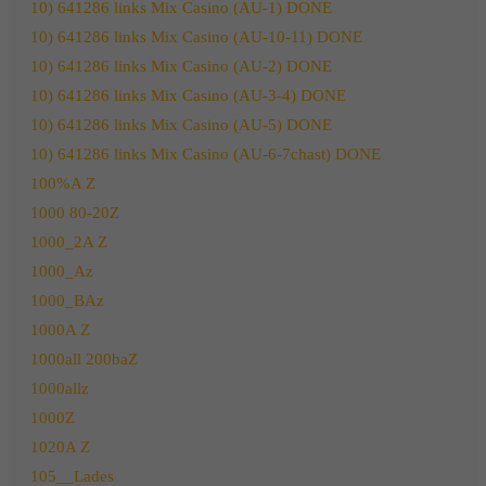
10) 641286 links Mix Casino (AU-1) DONE
10) 641286 links Mix Casino (AU-10-11) DONE
10) 641286 links Mix Casino (AU-2) DONE
10) 641286 links Mix Casino (AU-3-4) DONE
10) 641286 links Mix Casino (AU-5) DONE
10) 641286 links Mix Casino (AU-6-7chast) DONE
100%A Z
1000 80-20Z
1000_2A Z
1000_Az
1000_BAz
1000A Z
1000all 200baZ
1000allz
1000Z
1020A Z
105__Lades