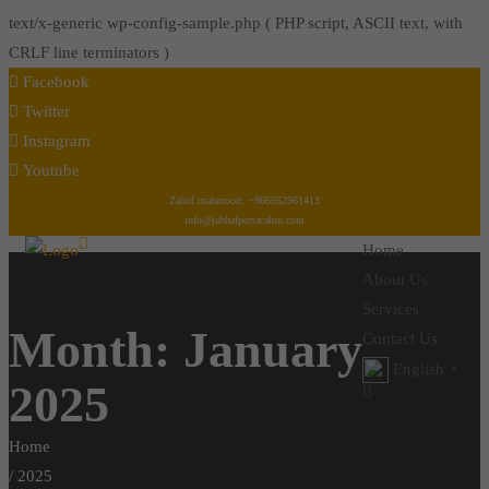
text/x-generic wp-config-sample.php ( PHP script, ASCII text, with
CRLF line terminators )
Skip
Facebook
to
Twitter
content
Instagram
Youtube
Zahid mahmood: +966562961413
info@jahhafportacabin.com
Home
About Us
Services
Month:
January
Contact Us
English
▼
2025
Home
2025