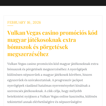
FEBRUARY 16, 2026
Vulkan Vegas casino promóciós kód
magyar játékosoknak extra
bónuszok és pörgetések
megszerzéséhez
Vulkan Vegas casino promóciós kód magyar játékosoknak extra
bónuszok és pörgetések megszerzéséhez A nyerőgépek
különösen népszerűek a magyar játékosok körében, hiszen
egyszerűek és szórakoztatóak. A progresszív jackpot
nyerőgépek ráadásul hatalmas nyereményeket kínálnak a
szerencsés játékosoknak. A cikk célja, hogy mélyebb
betekintést nyújtson a Vulkan Vegas online kaszinóba, különös
tekintettel annak elérhetőségére és népszerűségére