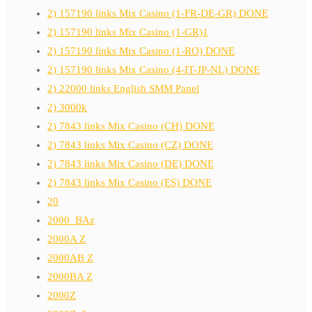
2) 157190 links Mix Casino (1-FR-DE-GR) DONE
2) 157190 links Mix Casino (1-GR)1
2) 157190 links Mix Casino (1-RO) DONE
2) 157190 links Mix Casino (4-IT-JP-NL) DONE
2) 22000 links English SMM Panel
2) 3000k
2) 7843 links Mix Casino (CH) DONE
2) 7843 links Mix Casino (CZ) DONE
2) 7843 links Mix Casino (DE) DONE
2) 7843 links Mix Casino (ES) DONE
20
2000_BAz
2000A Z
2000AB Z
2000BA Z
2000Z