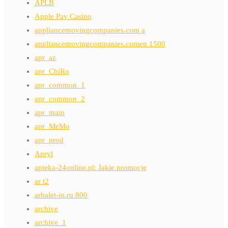
APLB
Apple Pay Casino
appliancemovingcompanies.com a
appliancemovingcompanies.comen 1500
apr_az
apr_ChiRo
apr_common_1
apr_common_2
apr_main
apr_MeMo
apr_prod
Apryl
apteka-24online.pl: Jakie promocje
ar t2
arbalet-in.ru 800
archive
archive_1