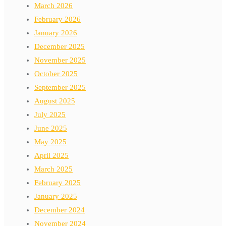
March 2026
February 2026
January 2026
December 2025
November 2025
October 2025
September 2025
August 2025
July 2025
June 2025
May 2025
April 2025
March 2025
February 2025
January 2025
December 2024
November 2024