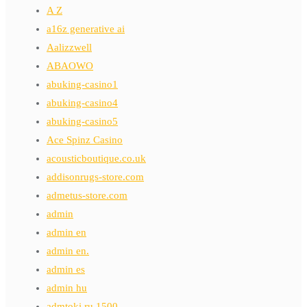
A Z
a16z generative ai
Aalizzwell
ABAOWO
abuking-casino1
abuking-casino4
abuking-casino5
Ace Spinz Casino
acousticboutique.co.uk
addisonrugs-store.com
admetus-store.com
admin
admin en
admin en.
admin es
admin hu
admtoki.ru 1500