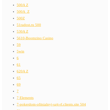
500A Z
500A_Z
500Z
51radost.ru 500
530A Z
5610-Boomzino Casino
59
5win
6
61
620A Z
65
69
7
7 Elements
7-pokerdom-ofitsialnyj-sajt-rf.clients.site 504