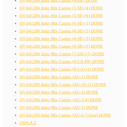
10) 641286 links Mix Casino (4-DE) DONE
10) 641286 links Mix Casino (5-SE) (4) DONE
10) 641286 links Mix Casino (5-SE) (6) DONE
10) 641286 links Mix Casino (6-SE) (1) DONE
10) 641286 links Mix Casino (6-SE) (2) DONE
10) 641286 links Mix Casino (6-SE) (3) DONE
10) 641286 links Mix Casino (6-SE) (5) DONE
10) 641286 links Mix Casino (7-UK) (5) DONE
10) 641286 links Mix Casino (8-CA-FR) DONE
10) 641286 links Mix Casino (8-CA) (2) DONE
10) 641286 links Mix Casino (AU-1) DONE
10) 641286 links Mix Casino (AU-10-11) DONE
10) 641286 links Mix Casino (AU-2) DONE
10) 641286 links Mix Casino (AU-3-4) DONE
10) 641286 links Mix Casino (AU-5) DONE
10) 641286 links Mix Casino (AU-6-7chast) DONE
100%A Z