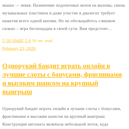
мыши — левая. Назначение подопечных копов на вызовы, смена
музыкальных пластинок и даже участие в диалогах требует
нажатия всего одной кнопки. Но не обольщайтесь слишком
сильно – игра беспощадна в своей сути. Вам предстоит…
50-50allZ
0
16 sec read
February 23, 2026
Однорукий бандит играть онлайн в
лучшие слоты с бонусами, фриспинами
и высоким шансом на крупный
выигрыш
Однорукий бандит играть онлайн в лучшие слоты с бонусами,
фриспинами и высоким шансом на крупный выигрыш
Конструкция автомата включала небольшой лоток, куда