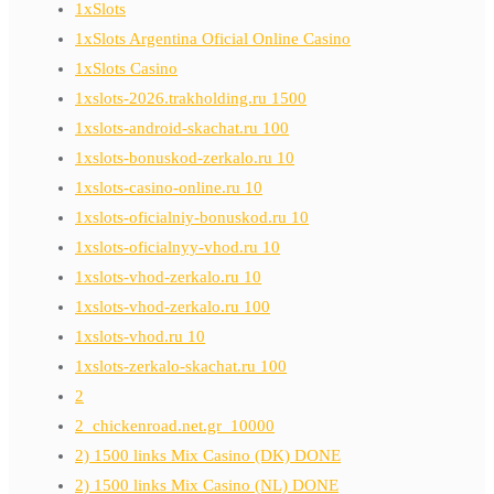
1xSlots
1xSlots Argentina Oficial Online Casino
1xSlots Casino
1xslots-2026.trakholding.ru 1500
1xslots-android-skachat.ru 100
1xslots-bonuskod-zerkalo.ru 10
1xslots-casino-online.ru 10
1xslots-oficialniy-bonuskod.ru 10
1xslots-oficialnyy-vhod.ru 10
1xslots-vhod-zerkalo.ru 10
1xslots-vhod-zerkalo.ru 100
1xslots-vhod.ru 10
1xslots-zerkalo-skachat.ru 100
2
2_chickenroad.net.gr_10000
2) 1500 links Mix Casino (DK) DONE
2) 1500 links Mix Casino (NL) DONE