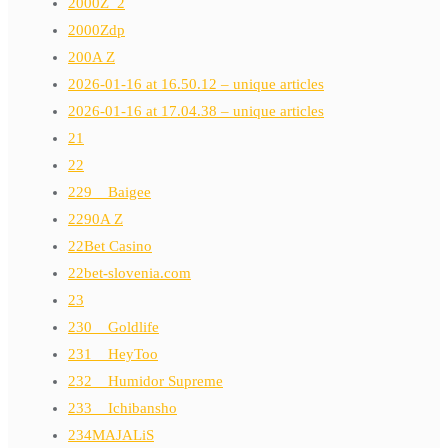
2000Z_2
2000Zdp
200A Z
2026-01-16 at 16.50.12 – unique articles
2026-01-16 at 17.04.38 – unique articles
21
22
229__Baigee
2290A Z
22Bet Casino
22bet-slovenia.com
23
230__Goldlife
231__HeyToo
232__Humidor Supreme
233__Ichibansho
234MAJALiS