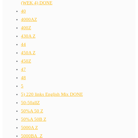
(WEK 4) DONE
40
4000AZ
400Z
430A Z
44
450A Z
450Z
47
48
5
5) 220 links English Mix DONE
50-50allZ
50%A 50 Z
50%A 50B Z
5000A Z
5000BA_Z