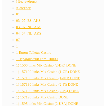
! Без рубрики
!Category
01
03_07_ES_AKS
03_07_NL_AKS
04_07_NL_AKS
07
1
1 Euron Talletus Casino
1_lapapillote08.com_10000
1) 1500 links Mix Casino (2-DK) DONE
1) 157190 links Mix Casino (1-GR) DONE
1) 157190 links Mix Casino (1-HU) DONE
1) 157190 links Mix Casino (2-FI) DONE
1) 157190 links Mix Casino (2-PL) DONE
1) 157190 links Mix Casino DONE
1) 1595 links Mix Casino (2-USA) DONE