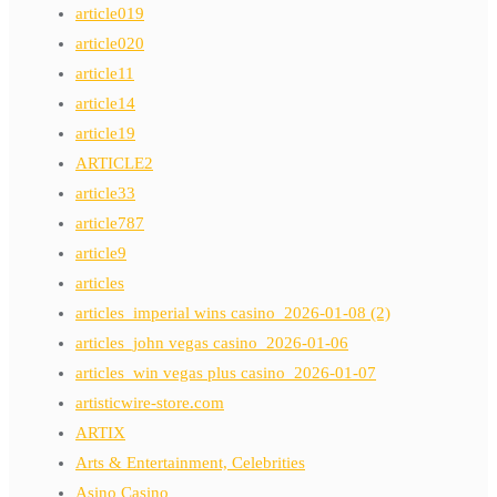
article019
article020
article11
article14
article19
ARTICLE2
article33
article787
article9
articles
articles_imperial wins casino_2026-01-08 (2)
articles_john vegas casino_2026-01-06
articles_win vegas plus casino_2026-01-07
artisticwire-store.com
ARTIX
Arts & Entertainment, Celebrities
Asino Casino