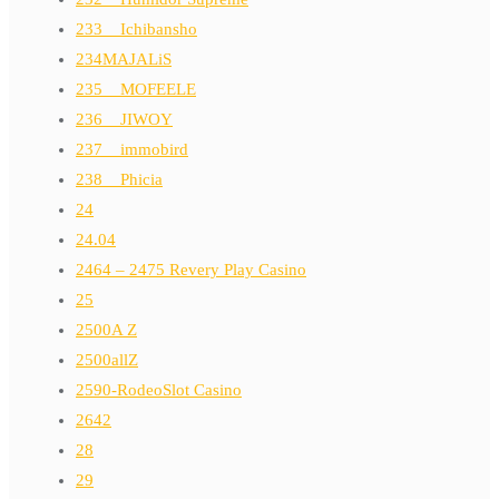
233__Ichibansho
234MAJALiS
235__MOFEELE
236__JIWOY
237__immobird
238__Phicia
24
24.04
2464 – 2475 Revery Play Casino
25
2500A Z
2500allZ
2590-RodeoSlot Casino
2642
28
29