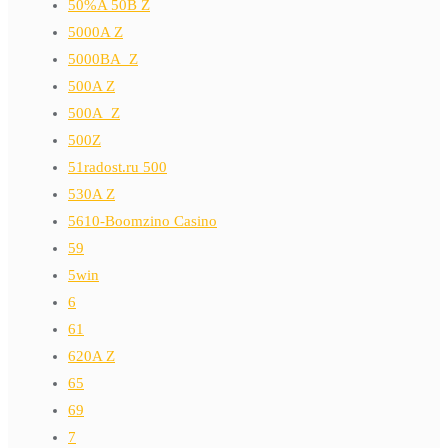
50%A 50B Z
5000A Z
5000BA_Z
500A Z
500A_Z
500Z
51radost.ru 500
530A Z
5610-Boomzino Casino
59
5win
6
61
620A Z
65
69
7