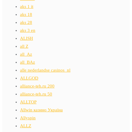
aks 1 it
aks 18
aks 28
aks 3 en
ALISH
all Z
all_Az
all_BAz
alle nederlandse casinos_nl
ALLGOD
alliance-teh.ru 200
alliance-teh.ru 50
ALLTOP
Allwin казино Україна
Allyspin
ALLZ