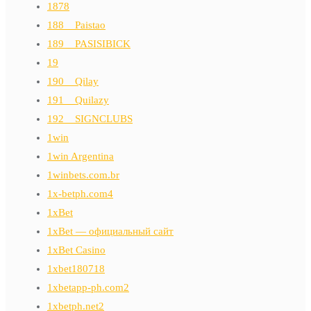
1878
188__Paistao
189__PASISIBICK
19
190__Qilay
191__Quilazy
192__SIGNCLUBS
1win
1win Argentina
1winbets.com.br
1x-betph.com4
1xBet
1xBet — официальный сайт
1xBet Casino
1xbet180718
1xbetapp-ph.com2
1xbetph.net2