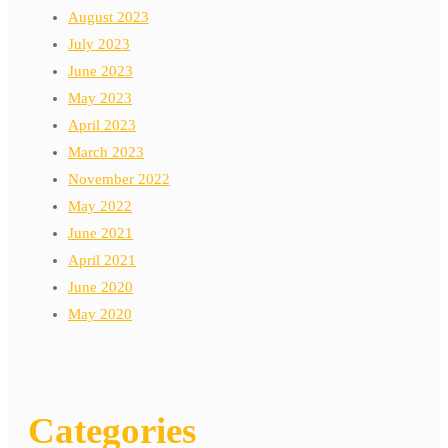
August 2023
July 2023
June 2023
May 2023
April 2023
March 2023
November 2022
May 2022
June 2021
April 2021
June 2020
May 2020
Categories