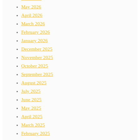
May 2026
April 2026
March 2026
February 2026
January 2026
December 2025
November 2025
October 2025
September 2025
August 2025
July 2025
June 2025
May 2025
April 2025
March 2025
February 2025