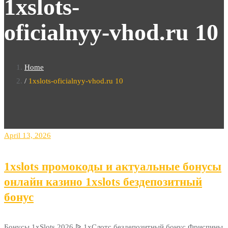
1xslots-
oficialnyy-vhod.ru 10
Home
1xslots-oficialnyy-vhod.ru 10
April 13, 2026
1xslots промокоды и актуальные бонусы
онлайн казино 1xslots бездепозитный
бонус
Бонусы 1xSlots 2026 ᐉ 1хСлотс бездепозитный бонус Фриспины