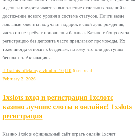
и деньги предоставляют за выполнение отдельных заданий и
достижение нового уровня в системе статусов. Почти везде
лояльные клиенты получают подарок в свой день рождения,
часто он не требует пополнения баланса. Казино с бонусом за
регистрацию без депозита часто предлагают промокоды. Их
тоже иногда относят к бездепам, потому что они доступны
бесплатно. Активация…
1xslots-oficialnyy-vhod.ru 10
0
6 sec read
February 2, 2026
1xslots вход и регистрация 1хслотс
казино лучшие слоты в онлайне! 1xslots
регистрация
Казино 1xslots официальный сайт играть онлайн 1хслот