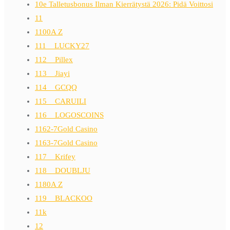
10e Talletusbonus Ilman Kierrätystä 2026: Pidä Voittosi
11
1100A Z
111__LUCKY27
112__Pillex
113__Jiayi
114__GCQQ
115__CARUILI
116__LOGOSCOINS
1162-7Gold Casino
1163-7Gold Casino
117__Krifey
118__DOUBLJU
1180A Z
119__BLACKOO
11k
12