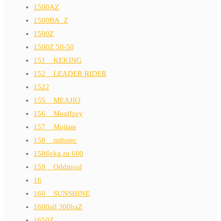
1500AZ
1500BA_Z
1500Z
1500Z 50-50
151__KEKING
152__LEADER RIDER
1522
155__MEAJIO
156__Moaffzey
157__Mojiate
158__mthstec
1586vkg.ru 600
159__Oddmoal
16
160__SUNSHINE
1600all 300baZ
1650Z