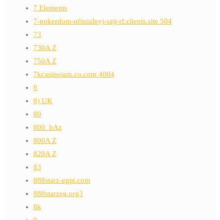
7 Elements
7-pokerdom-ofitsialnyj-sajt-rf.clients.site 504
73
730A Z
750A Z
7kcasinojam.co.com 4004
8
8) UK
80
800_bAz
800A Z
820A Z
83
888starz-egpt.com
888starzeg.org3
8k
9