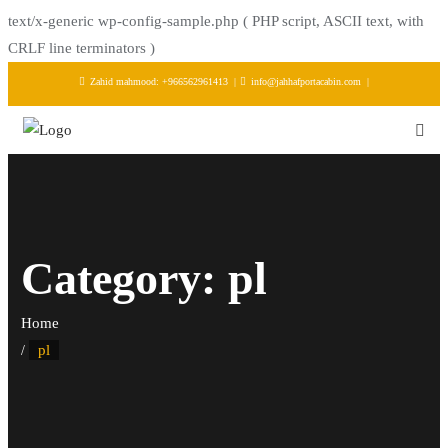
text/x-generic wp-config-sample.php ( PHP script, ASCII text, with
CRLF line terminators )
Skip
Zahid mahmood: +966562961413
info@jahhafportacabin.com
to
content
Category:
pl
Home
pl