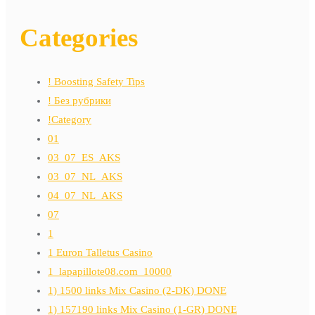
Categories
! Boosting Safety Tips
! Без рубрики
!Category
01
03_07_ES_AKS
03_07_NL_AKS
04_07_NL_AKS
07
1
1 Euron Talletus Casino
1_lapapillote08.com_10000
1) 1500 links Mix Casino (2-DK) DONE
1) 157190 links Mix Casino (1-GR) DONE