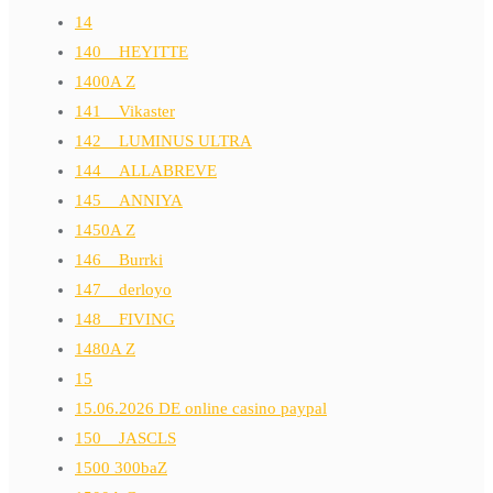
14
140__HEYITTE
1400A Z
141__Vikaster
142__LUMINUS ULTRA
144__ALLABREVE
145__ANNIYA
1450A Z
146__Burrki
147__derloyo
148__FIVING
1480A Z
15
15.06.2026 DE online casino paypal
150__JASCLS
1500 300baZ