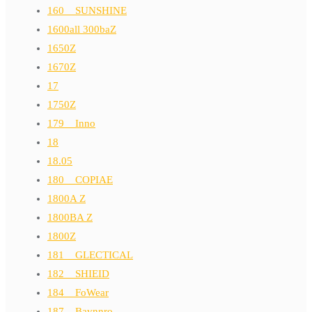
160__SUNSHINE
1600all 300baZ
1650Z
1670Z
17
1750Z
179__Inno
18
18.05
180__COPIAE
1800A Z
1800BA Z
1800Z
181__GLECTICAL
182__SHIEID
184__FoWear
187__Bavnnro