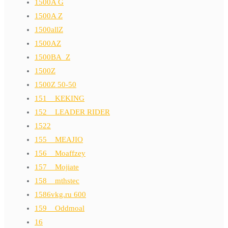
1500A G
1500A Z
1500allZ
1500AZ
1500BA_Z
1500Z
1500Z 50-50
151__KEKING
152__LEADER RIDER
1522
155__MEAJIO
156__Moaffzey
157__Mojiate
158__mthstec
1586vkg.ru 600
159__Oddmoal
16