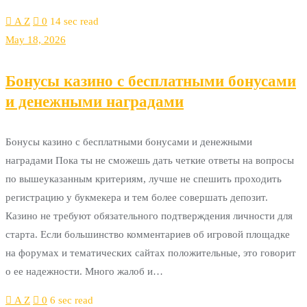
A Z
0
14 sec read
May 18, 2026
Бонусы казино с бесплатными бонусами
и денежными наградами
Бонусы казино с бесплатными бонусами и денежными
наградами Пока ты не сможешь дать четкие ответы на вопросы
по вышеуказанным критериям, лучше не спешить проходить
регистрацию у букмекера и тем более совершать депозит.
Казино не требуют обязательного подтверждения личности для
старта. Если большинство комментариев об игровой площадке
на форумах и тематических сайтах положительные, это говорит
о ее надежности. Много жалоб и…
A Z
0
6 sec read