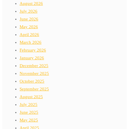
August 2026
July 2026
June 2026
May 2026
April 2026
March 2026
February 2026
January 2026
December 2025
November 2025
October 2025
September 2025
August 2025
July 2025
June 2025
May 2025
April 2025