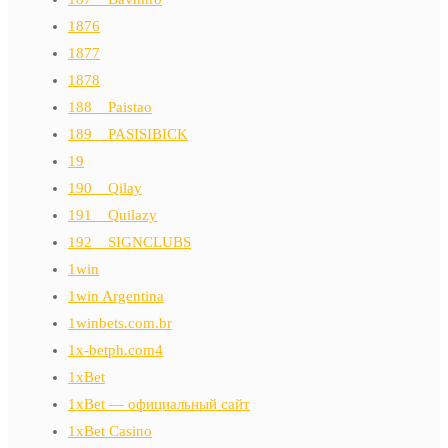
1876
1877
1878
188__Paistao
189__PASISIBICK
19
190__Qilay
191__Quilazy
192__SIGNCLUBS
1win
1win Argentina
1winbets.com.br
1x-betph.com4
1xBet
1xBet — официальный сайт
1xBet Casino