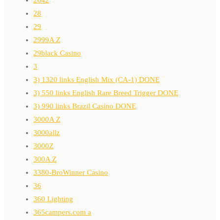
28
29
2999A Z
29black Casino
3
3) 1320 links English Mix (CA-1) DONE
3) 550 links English Rare Breed Trigger DONE
3) 990 links Brazil Casino DONE
3000A Z
3000allz
3000Z
300A Z
3380-BroWinner Casino
36
360 Lighting
365campers.com a