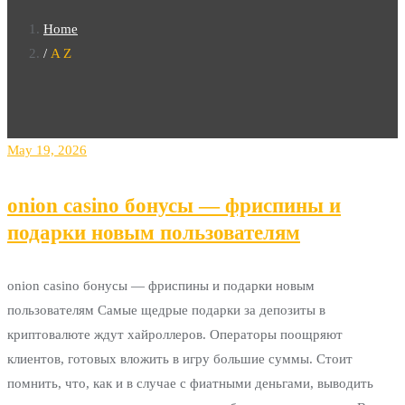
Home
A Z
May 19, 2026
onion casino бонусы — фриспины и
подарки новым пользователям
onion casino бонусы — фриспины и подарки новым
пользователям Самые щедрые подарки за депозиты в
криптовалюте ждут хайроллеров. Операторы поощряют
клиентов, готовых вложить в игру большие суммы. Стоит
помнить, что, как и в случае с фиатными деньгами, выводить