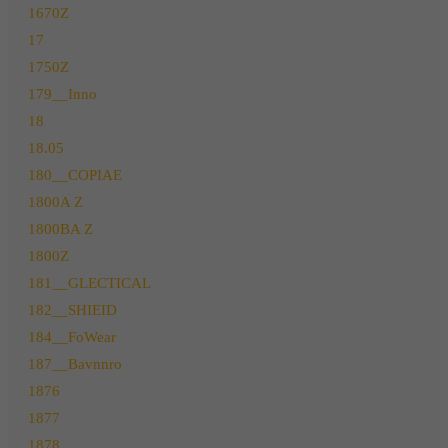
1670Z
17
1750Z
179__Inno
18
18.05
180__COPIAE
1800A Z
1800BA Z
1800Z
181__GLECTICAL
182__SHIEID
184__FoWear
187__Bavnnro
1876
1877
1878