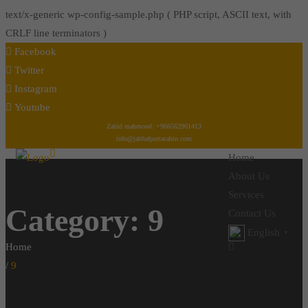
text/x-generic wp-config-sample.php ( PHP script, ASCII text, with
CRLF line terminators )
Skip
Facebook
to
Twitter
content
Instagram
Youtube
Zahid mahmood: +966562961413
info@jahhafportacabin.com
Home
About Us
Services
Category:
9
Contact Us
English
▼
Home
9