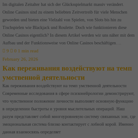
Im digitalen Zeitalter hat sich der Glücksspielmarkt massiv verändert.
Online Casinos sind zu einem beliebten Zeitvertreib für viele Menschen
geworden und bieten eine Vielzahl von Spielen, von Slots bis hin zu
Tischspielen wie Blackjack und Roulette. Doch wie funktionieren diese
Online Casinos eigentlich? In diesem Artikel werden wir uns näher mit dem
Aufbau und der Funktionsweise von Online Casinos beschäftigen….
9
0
1 min read
February 26, 2026
Как переживания воздействуют на темп
умственной деятельности
Как переживания воздействуют на темп умственной деятельности
Современные исследования в сфере психонейрологии демонстрируют,
что чувственное положение личности выполняет основную функцию
в определении быстроты и уровня мыслительных операций. Наш
разум представляет собой многоуровневую систему связанных зон, где
эмоциональная система близко контактирует с лобной корой. Именно
данная взаимосвязь определяет