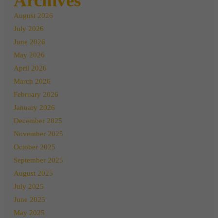
Archives
August 2026
July 2026
June 2026
May 2026
April 2026
March 2026
February 2026
January 2026
December 2025
November 2025
October 2025
September 2025
August 2025
July 2025
June 2025
May 2025