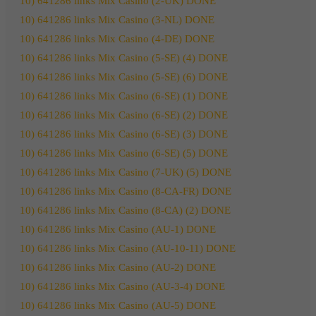
10) 641286 links Mix Casino (2-UK) DONE
10) 641286 links Mix Casino (3-NL) DONE
10) 641286 links Mix Casino (4-DE) DONE
10) 641286 links Mix Casino (5-SE) (4) DONE
10) 641286 links Mix Casino (5-SE) (6) DONE
10) 641286 links Mix Casino (6-SE) (1) DONE
10) 641286 links Mix Casino (6-SE) (2) DONE
10) 641286 links Mix Casino (6-SE) (3) DONE
10) 641286 links Mix Casino (6-SE) (5) DONE
10) 641286 links Mix Casino (7-UK) (5) DONE
10) 641286 links Mix Casino (8-CA-FR) DONE
10) 641286 links Mix Casino (8-CA) (2) DONE
10) 641286 links Mix Casino (AU-1) DONE
10) 641286 links Mix Casino (AU-10-11) DONE
10) 641286 links Mix Casino (AU-2) DONE
10) 641286 links Mix Casino (AU-3-4) DONE
10) 641286 links Mix Casino (AU-5) DONE