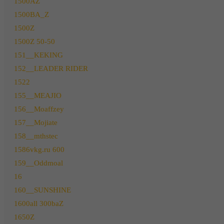
1500AZ
1500BA_Z
1500Z
1500Z 50-50
151__KEKING
152__LEADER RIDER
1522
155__MEAJIO
156__Moaffzey
157__Mojiate
158__mthstec
1586vkg.ru 600
159__Oddmoal
16
160__SUNSHINE
1600all 300baZ
1650Z