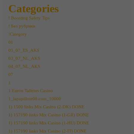
Categories
! Boosting Safety Tips
! Без рубрики
!Category
01
03_07_ES_AKS
03_07_NL_AKS
04_07_NL_AKS
07
1
1 Euron Talletus Casino
1_lapapillote08.com_10000
1) 1500 links Mix Casino (2-DK) DONE
1) 157190 links Mix Casino (1-GR) DONE
1) 157190 links Mix Casino (1-HU) DONE
1) 157190 links Mix Casino (2-FI) DONE