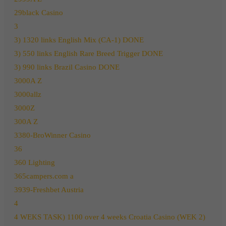
29black Casino
3
3) 1320 links English Mix (CA-1) DONE
3) 550 links English Rare Breed Trigger DONE
3) 990 links Brazil Casino DONE
3000A Z
3000allz
3000Z
300A Z
3380-BroWinner Casino
36
360 Lighting
365campers.com a
3939-Freshbet Austria
4
4 WEKS TASK) 1100 over 4 weeks Croatia Casino (WEK 2)