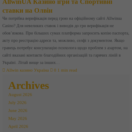
AllwinUA Казино ігри та Спортивні
ставки на Олвін
Чи потрібна верифікація перед грою на офіційному сайті Allwinua
Casino? Для невеликих ставок і виводів до грн верифікація не
обов’язкова. При більших сумах платформа запросить копію паспорта,
акту про реєстрацію адреси та, можливо, селфі з документом. Якщо
гравець потребує консультацію психолога щодо проблем з азартом, на
сайті вказані контакти благодійних організацій та гарячих ліній в
Україні. Літай вище за інших…
Allwin казино Україна
0
1 min read
Archives
August 2026
July 2026
June 2026
May 2026
April 2026