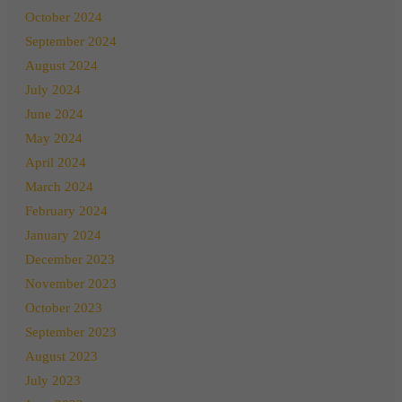
October 2024
September 2024
August 2024
July 2024
June 2024
May 2024
April 2024
March 2024
February 2024
January 2024
December 2023
November 2023
October 2023
September 2023
August 2023
July 2023