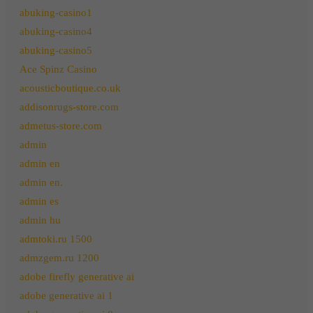
abuking-casino1
abuking-casino4
abuking-casino5
Ace Spinz Casino
acousticboutique.co.uk
addisonrugs-store.com
admetus-store.com
admin
admin en
admin en.
admin es
admin hu
admtoki.ru 1500
admzgem.ru 1200
adobe firefly generative ai
adobe generative ai 1