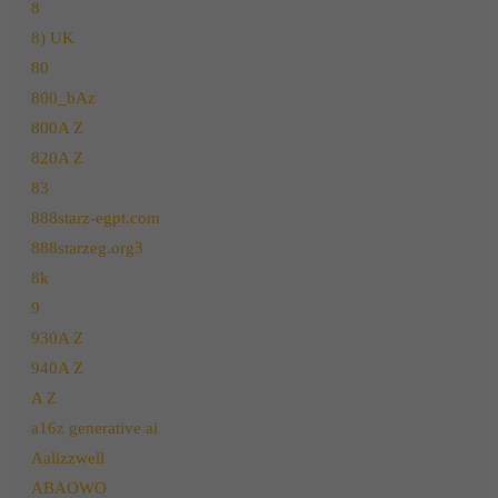
8
8) UK
80
800_bAz
800A Z
820A Z
83
888starz-egpt.com
888starzeg.org3
8k
9
930A Z
940A Z
A Z
a16z generative ai
Aalizzwell
ABAOWO