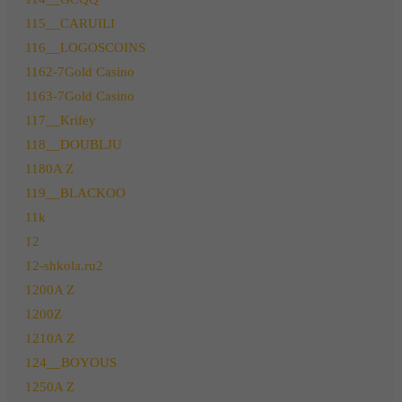
115__CARUILI
116__LOGOSCOINS
1162-7Gold Casino
1163-7Gold Casino
117__Krifey
118__DOUBLJU
1180A Z
119__BLACKOO
11k
12
12-shkola.ru2
1200A Z
1200Z
1210A Z
124__BOYOUS
1250A Z