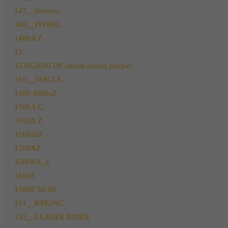
147__derloyo
148__FIVING
1480A Z
15
15.06.2026 DE online casino paypal
150__JASCLS
1500 300baZ
1500A G
1500A Z
1500allZ
1500AZ
1500BA_Z
1500Z
1500Z 50-50
151__KEKING
152__LEADER RIDER