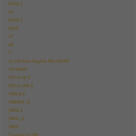
430A Z
44
450A Z
450Z
47
48
5
5) 220 links English Mix DONE
50-50allZ
50%A 50 Z
50%A 50B Z
5000A Z
5000BA_Z
500A Z
500A_Z
500Z
51radost.ru 500