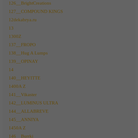
126__BrightCreations
127__COMPOUND KINGS
12dekabrya.ru
13
1300Z
137__FROPO
138__Hug A Lumps
139__OPINAY
14
140__HEYITTE
1400A Z
141__Vikaster
142__LUMINUS ULTRA
144__ALLABREVE
145__ANNIYA
1450A Z
146__Burrki