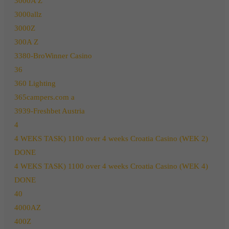
3000A Z
3000allz
3000Z
300A Z
3380-BroWinner Casino
36
360 Lighting
365campers.com a
3939-Freshbet Austria
4
4 WEKS TASK) 1100 over 4 weeks Croatia Casino (WEK 2)
DONE
4 WEKS TASK) 1100 over 4 weeks Croatia Casino (WEK 4)
DONE
40
4000AZ
400Z