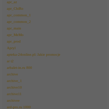
apr_az
apr_ChiRo
apr_common_1
apr_common_2
apr_main
apr_MeMo
apr_prod
Apryl
apteka-24online.pl: Jakie promocje
ar t2
arbalet-in.ru 800
archive
archive_1
archive10
archive11
archivee
ard-pro.ru 1000