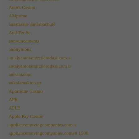
Amok Casino
AMprime
anastassia-lauterbach.de
And Per Se
announcements
anonymous
antalyaototamircilerodasi.com a
antalyaototamircilerodasi.com b
antsaat.com
aokalamakiou.gr
Aphrodite Casino
APK
APLB
Apple Pay Casino
appliancemovingcompanies.com a
appliancemovingcompanies.comen 1500