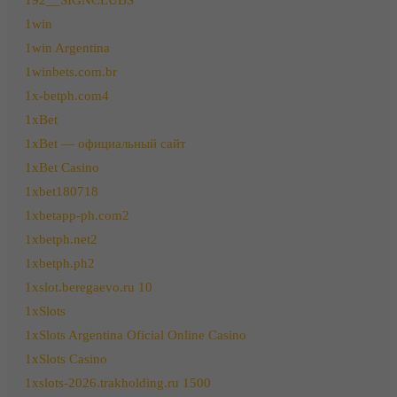
192__SIGNCLUBS
1win
1win Argentina
1winbets.com.br
1x-betph.com4
1xBet
1xBet — официальный сайт
1xBet Casino
1xbet180718
1xbetapp-ph.com2
1xbetph.net2
1xbetph.ph2
1xslot.beregaevo.ru 10
1xSlots
1xSlots Argentina Oficial Online Casino
1xSlots Casino
1xslots-2026.trakholding.ru 1500