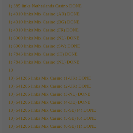
1) 385 links Netherlands Casino DONE
1) 4010 links Mix Casino (AR) DONE
1) 4010 links Mix Casino (BG) DONE
1) 4010 links Mix Casino (FR) DONE
1) 6000 links Mix Casino (NL) DONE
1) 6000 links Mix Casino (SW) DONE
1) 7843 links Mix Casino (IT) DONE
1) 7843 links Mix Casino (NL) DONE
10
10) 641286 links Mix Casino (1-UK) DONE
10) 641286 links Mix Casino (2-UK) DONE
10) 641286 links Mix Casino (3-NL) DONE
10) 641286 links Mix Casino (4-DE) DONE
10) 641286 links Mix Casino (5-SE) (4) DONE
10) 641286 links Mix Casino (5-SE) (6) DONE
10) 641286 links Mix Casino (6-SE) (1) DONE