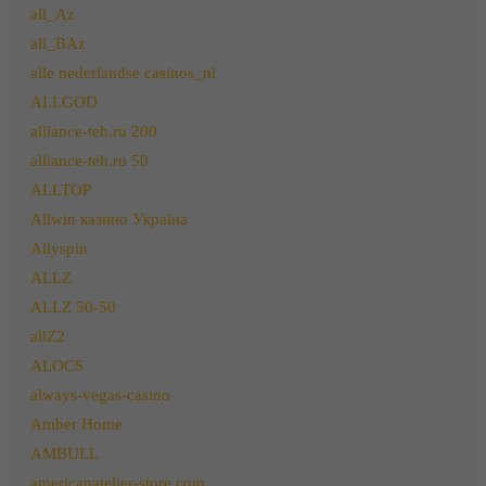
all_Az
all_BAz
alle nederlandse casinos_nl
ALLGOD
alliance-teh.ru 200
alliance-teh.ru 50
ALLTOP
Allwin казино Україна
Allyspin
ALLZ
ALLZ 50-50
allZ2
ALOCS
always-vegas-casino
Amber Home
AMBULL
americanatelier-store.com