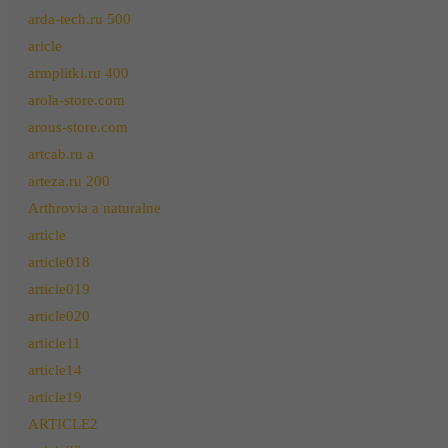
arda-tech.ru 500
aricle
armplitki.ru 400
arola-store.com
arous-store.com
artcab.ru a
arteza.ru 200
Arthrovia a naturalne
article
article018
article019
article020
article11
article14
article19
ARTICLE2