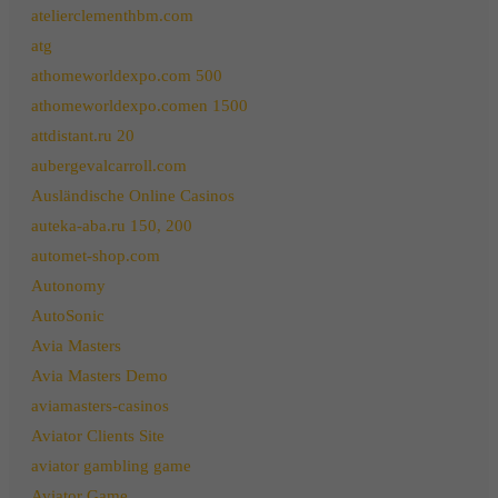
atelierclementhbm.com
atg
athomeworldexpo.com 500
athomeworldexpo.comen 1500
attdistant.ru 20
aubergevalcarroll.com
Ausländische Online Casinos
auteka-aba.ru 150, 200
automet-shop.com
Autonomy
AutoSonic
Avia Masters
Avia Masters Demo
aviamasters-casinos
Aviator Clients Site
aviator gambling game
Aviator Game