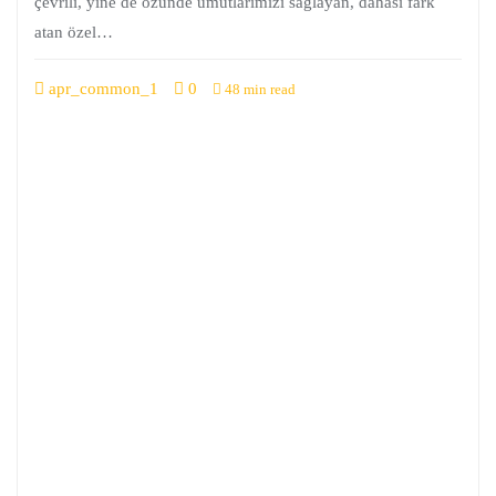
çevrili, yine de özünde umutlarımızı sağlayan, dahası fark
atan özel…
apr_common_1
0
48 min read