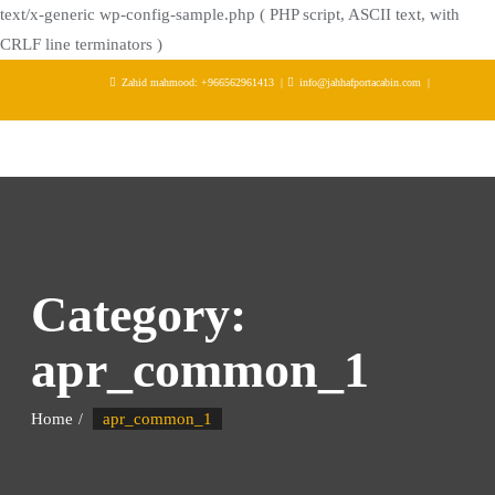
text/x-generic wp-config-sample.php ( PHP script, ASCII text, with
CRLF line terminators )
Skip
Zahid mahmood: +966562961413
info@jahhafportacabin.com
to
content
Category:
apr_common_1
Home
apr_common_1