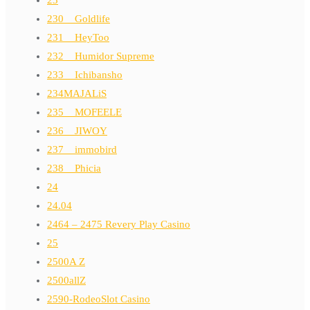
23
230__Goldlife
231__HeyToo
232__Humidor Supreme
233__Ichibansho
234MAJALiS
235__MOFEELE
236__JIWOY
237__immobird
238__Phicia
24
24.04
2464 – 2475 Revery Play Casino
25
2500A Z
2500allZ
2590-RodeoSlot Casino