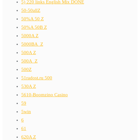
5) 220 links English Mix DONE
50-50allZ
50%A 50 Z
50%A 50B Z
5000A Z
5000BA_Z
500A Z
500A_Z
500Z
51radost.ru 500
530A Z
5610-Boomzino Casino
59
5win
6
61
620A Z