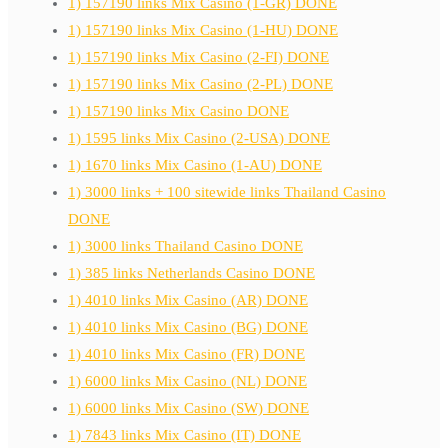
1) 157190 links Mix Casino (1-GR) DONE
1) 157190 links Mix Casino (1-HU) DONE
1) 157190 links Mix Casino (2-FI) DONE
1) 157190 links Mix Casino (2-PL) DONE
1) 157190 links Mix Casino DONE
1) 1595 links Mix Casino (2-USA) DONE
1) 1670 links Mix Casino (1-AU) DONE
1) 3000 links + 100 sitewide links Thailand Casino
DONE
1) 3000 links Thailand Casino DONE
1) 385 links Netherlands Casino DONE
1) 4010 links Mix Casino (AR) DONE
1) 4010 links Mix Casino (BG) DONE
1) 4010 links Mix Casino (FR) DONE
1) 6000 links Mix Casino (NL) DONE
1) 6000 links Mix Casino (SW) DONE
1) 7843 links Mix Casino (IT) DONE