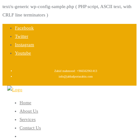
text/x-generic wp-config-sample.php ( PHP script, ASCII text, with
CRLF line terminators )
Skip
Facebook
to
Twitter
content
Instagram
Youtube
Zahid mahmood: +966562961413
info@jahhafportacabin.com
Home
About Us
Services
Contact Us