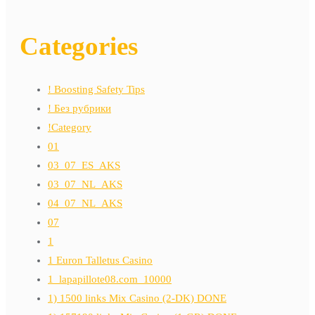
Categories
! Boosting Safety Tips
! Без рубрики
!Category
01
03_07_ES_AKS
03_07_NL_AKS
04_07_NL_AKS
07
1
1 Euron Talletus Casino
1_lapapillote08.com_10000
1) 1500 links Mix Casino (2-DK) DONE