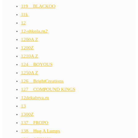
119__BLACKOO
11k
12
12-shkola.ru2
1200A Z
1200Z
1210A Z
124__BOYOUS
1250A Z
126__BrightCreations
127__COMPOUND KINGS
12dekabrya.ru
13
1300Z
137__FROPO
138__Hug A Lumps