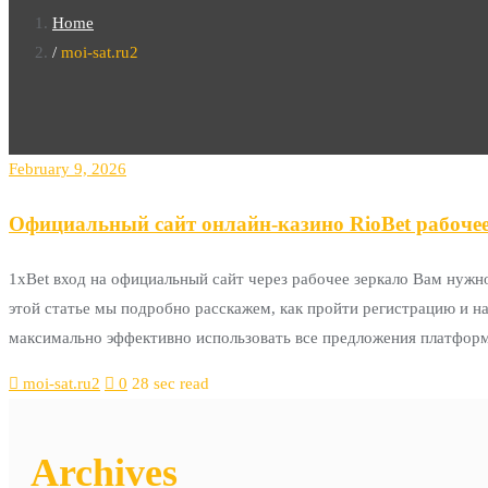
Home
moi-sat.ru2
February 9, 2026
Официальный сайт онлайн-казино RioBet рабочее 
1xBet вход на официальный сайт через рабочее зеркало Вам нужно
этой статье мы подробно расскажем, как пройти регистрацию и нач
максимально эффективно использовать все предложения платфо
moi-sat.ru2
0
28 sec read
Archives