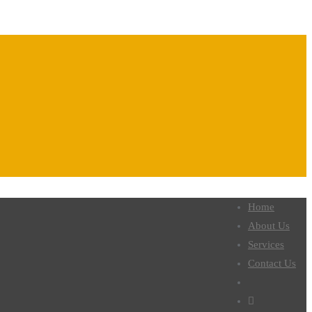
Home
About Us
Services
Contact Us