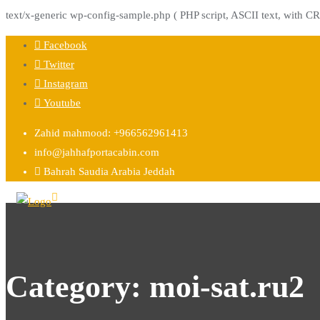
text/x-generic wp-config-sample.php ( PHP script, ASCII text, with CR
Skip
Facebook
to
Twitter
content
Instagram
Youtube
Zahid mahmood: +966562961413
info@jahhafportacabin.com
Bahrah Saudia Arabia Jeddah
Category:
moi-sat.ru2