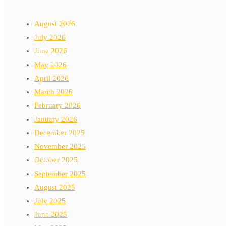
August 2026
July 2026
June 2026
May 2026
April 2026
March 2026
February 2026
January 2026
December 2025
November 2025
October 2025
September 2025
August 2025
July 2025
June 2025