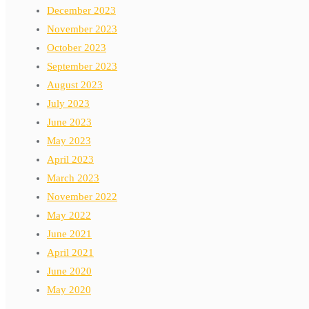
December 2023
November 2023
October 2023
September 2023
August 2023
July 2023
June 2023
May 2023
April 2023
March 2023
November 2022
May 2022
June 2021
April 2021
June 2020
May 2020