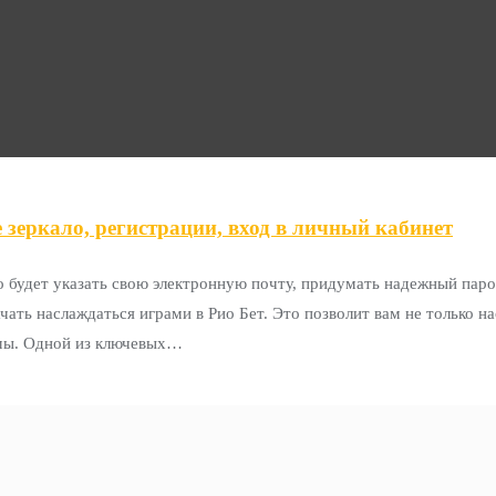
зеркало, регистрации, вход в личный кабинет
 будет указать свою электронную почту, придумать надежный парол
ать наслаждаться играми в Рио Бет. Это позволит вам не только на
рмы. Одной из ключевых…