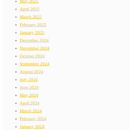
May 2025
April 2025
March 2025
February 2025
January 2025
December 2024
November 2024
October 2024
September 2024
August 2024
July 2024
June 2024
May 2024
April 2024
March 2024
February 2024
January 2024