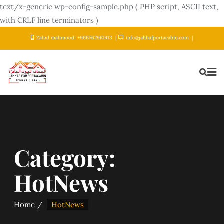
text/x-generic wp-config-sample.php ( PHP script, ASCII text,
with CRLF line terminators )
Zahid mahmood: +966562961413
info@jahhafportacabin.com
Category:
HotNews
Home
HotNews