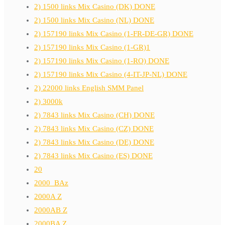
2) 1500 links Mix Casino (DK) DONE
2) 1500 links Mix Casino (NL) DONE
2) 157190 links Mix Casino (1-FR-DE-GR) DONE
2) 157190 links Mix Casino (1-GR)1
2) 157190 links Mix Casino (1-RO) DONE
2) 157190 links Mix Casino (4-IT-JP-NL) DONE
2) 22000 links English SMM Panel
2) 3000k
2) 7843 links Mix Casino (CH) DONE
2) 7843 links Mix Casino (CZ) DONE
2) 7843 links Mix Casino (DE) DONE
2) 7843 links Mix Casino (ES) DONE
20
2000_BAz
2000A Z
2000AB Z
2000BA Z