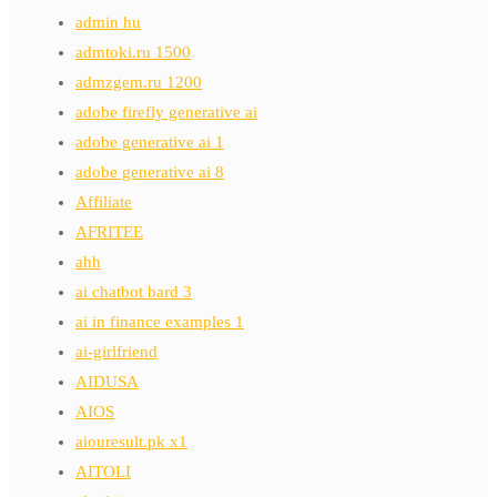
admin hu
admtoki.ru 1500
admzgem.ru 1200
adobe firefly generative ai
adobe generative ai 1
adobe generative ai 8
Affiliate
AFRITEE
ahh
ai chatbot bard 3
ai in finance examples 1
ai-girlfriend
AIDUSA
AIOS
aiouresult.pk x1
AITOLI