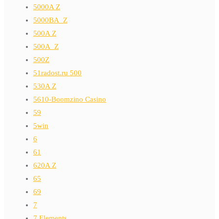
5000A Z
5000BA_Z
500A Z
500A_Z
500Z
51radost.ru 500
530A Z
5610-Boomzino Casino
59
5win
6
61
620A Z
65
69
7
7 Elements