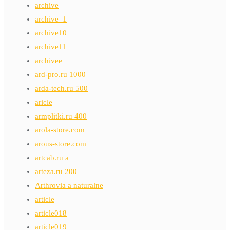
archive
archive_1
archive10
archive11
archivee
ard-pro.ru 1000
arda-tech.ru 500
aricle
armplitki.ru 400
arola-store.com
arous-store.com
artcab.ru a
arteza.ru 200
Arthrovia a naturalne
article
article018
article019