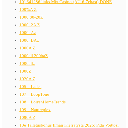
10) 641286 links Mix Casino (AU-6-7chast) DONE
100%A Z
1000 80-20Z
1000_2A Z
1000_Az
1000_BAz
1000A Z
1000all 200baZ
1000allz
1000Z
1020A Z
105__Lades
107__LoopTone
108__LorrenHomeTrends
109__Natureplex
1090A Z
10e Talletusbonus Ilman Kierrätystä 2026: Pidä Voittosi