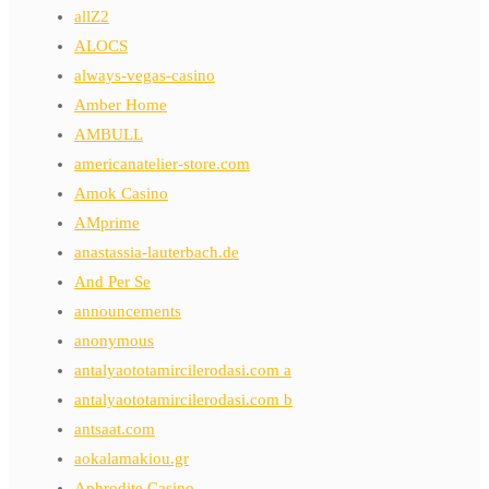
allZ2
ALOCS
always-vegas-casino
Amber Home
AMBULL
americanatelier-store.com
Amok Casino
AMprime
anastassia-lauterbach.de
And Per Se
announcements
anonymous
antalyaototamircilerodasi.com a
antalyaototamircilerodasi.com b
antsaat.com
aokalamakiou.gr
Aphrodite Casino