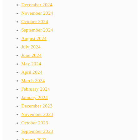
December 2024
November 2024
October 2024
September 2024
August 2024
July 2024
June 2024
May 2024
April 2024
March 2024
February 2024
January 2024
December 2023
November 2023
October 2023
September 2023
August 2023