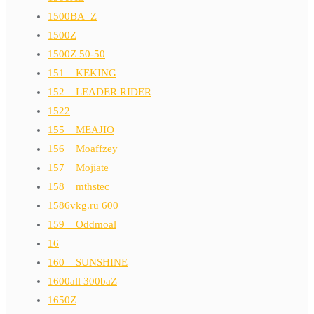
1500BA_Z
1500Z
1500Z 50-50
151__KEKING
152__LEADER RIDER
1522
155__MEAJIO
156__Moaffzey
157__Mojiate
158__mthstec
1586vkg.ru 600
159__Oddmoal
16
160__SUNSHINE
1600all 300baZ
1650Z