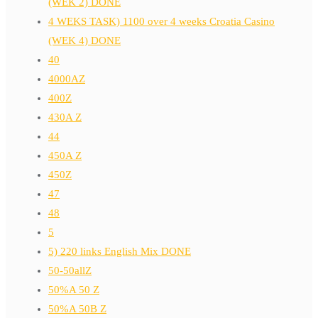
(WEK 2) DONE
4 WEKS TASK) 1100 over 4 weeks Croatia Casino
(WEK 4) DONE
40
4000AZ
400Z
430A Z
44
450A Z
450Z
47
48
5
5) 220 links English Mix DONE
50-50allZ
50%A 50 Z
50%A 50B Z