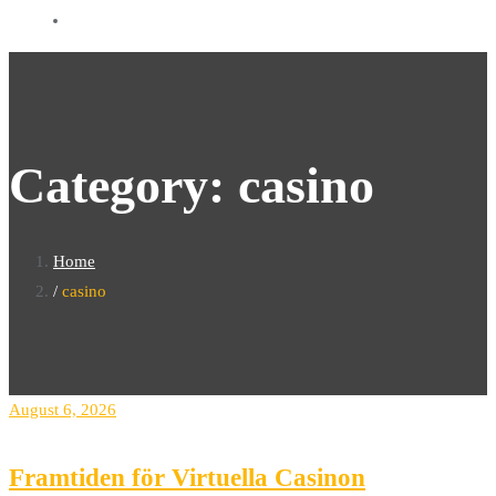
Category:
casino
Home
casino
August 6, 2026
Framtiden för Virtuella Casinon