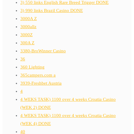
3) 550 links English Rare Breed Trigger DONE
3) 990 links Brazil Casino DONE
3000A Z
3000allz
3000Z
300A Z
3380-BroWinner Casino
36
360 Lighting
365campers.com a
3939-Freshbet Austria
4
4 WEKS TASK) 1100 over 4 weeks Croatia Casino
(WEK 2) DONE
4 WEKS TASK) 1100 over 4 weeks Croatia Casino
(WEK 4) DONE
40