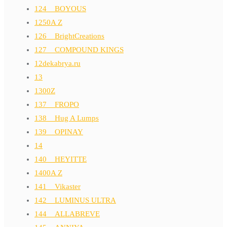
124__BOYOUS
1250A Z
126__BrightCreations
127__COMPOUND KINGS
12dekabrya.ru
13
1300Z
137__FROPO
138__Hug A Lumps
139__OPINAY
14
140__HEYITTE
1400A Z
141__Vikaster
142__LUMINUS ULTRA
144__ALLABREVE