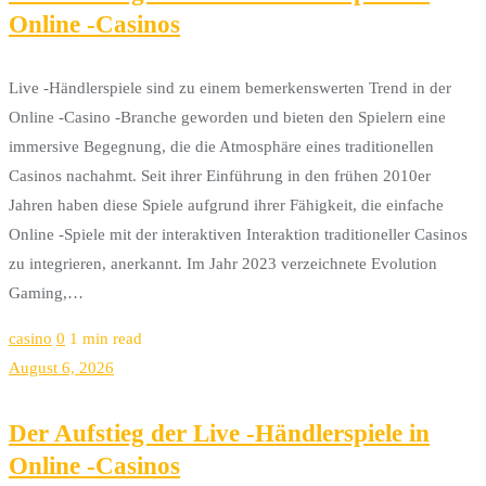
Online -Casinos
Live -Händlerspiele sind zu einem bemerkenswerten Trend in der
Online -Casino -Branche geworden und bieten den Spielern eine
immersive Begegnung, die die Atmosphäre eines traditionellen
Casinos nachahmt. Seit ihrer Einführung in den frühen 2010er
Jahren haben diese Spiele aufgrund ihrer Fähigkeit, die einfache
Online -Spiele mit der interaktiven Interaktion traditioneller Casinos
zu integrieren, anerkannt. Im Jahr 2023 verzeichnete Evolution
Gaming,…
casino
0
1 min read
August 6, 2026
Der Aufstieg der Live -Händlerspiele in
Online -Casinos