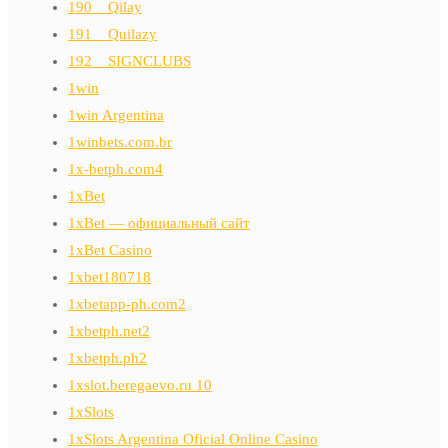
190__Qilay
191__Quilazy
192__SIGNCLUBS
1win
1win Argentina
1winbets.com.br
1x-betph.com4
1xBet
1xBet — официальный сайт
1xBet Casino
1xbet180718
1xbetapp-ph.com2
1xbetph.net2
1xbetph.ph2
1xslot.beregaevo.ru 10
1xSlots
1xSlots Argentina Oficial Online Casino