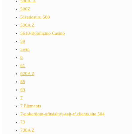
500A_Z
500Z
51radost.ru 500
530A Z
5610-Boomzino Casino
59
5win
6
61
620A Z
65
69
7
7 Elements
7-pokerdom-ofitsialnyj-sajt-rf.clients.site 504
73
730A Z