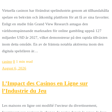
Virtuella casinon har förändrat spelindustrin genom att tillhandahålla
spelare en bekväm och åtkomlig plattform för att få av sina favoriter.
Enligt en studie från Grand View Research antagas den
världsomspännande marknaden för online gambling uppnå 127
miljarder USD år 2027, vilket demonstrerar på den rapida tillväxten
inom detta område. En av de främsta notabla aktörerna inom den
digitala spelsfären är…
casino
0
1 min read
August 6, 2026
L’Impact des Casinos en Ligne sur
l’Industrie du Jeu
Les maisons en ligne ont modifié l’secteur du divertissement,