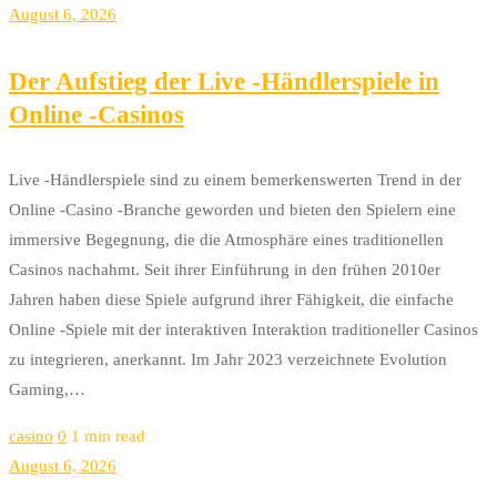
August 6, 2026
Der Aufstieg der Live -Händlerspiele in
Online -Casinos
Live -Händlerspiele sind zu einem bemerkenswerten Trend in der
Online -Casino -Branche geworden und bieten den Spielern eine
immersive Begegnung, die die Atmosphäre eines traditionellen
Casinos nachahmt. Seit ihrer Einführung in den frühen 2010er
Jahren haben diese Spiele aufgrund ihrer Fähigkeit, die einfache
Online -Spiele mit der interaktiven Interaktion traditioneller Casinos
zu integrieren, anerkannt. Im Jahr 2023 verzeichnete Evolution
Gaming,…
casino
0
1 min read
August 6, 2026