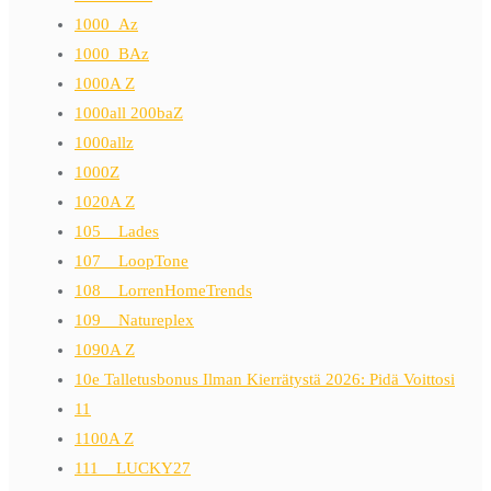
1000_Az
1000_BAz
1000A Z
1000all 200baZ
1000allz
1000Z
1020A Z
105__Lades
107__LoopTone
108__LorrenHomeTrends
109__Natureplex
1090A Z
10e Talletusbonus Ilman Kierrätystä 2026: Pidä Voittosi
11
1100A Z
111__LUCKY27