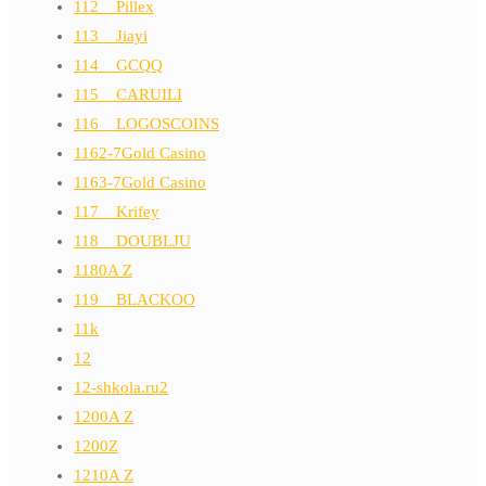
112__Pillex
113__Jiayi
114__GCQQ
115__CARUILI
116__LOGOSCOINS
1162-7Gold Casino
1163-7Gold Casino
117__Krifey
118__DOUBLJU
1180A Z
119__BLACKOO
11k
12
12-shkola.ru2
1200A Z
1200Z
1210A Z