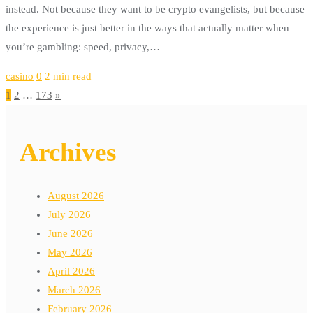
instead. Not because they want to be crypto evangelists, but because
the experience is just better in the ways that actually matter when
you’re gambling: speed, privacy,…
casino
0
2 min read
Posts
1
2
…
173
»
pagination
Archives
August 2026
July 2026
June 2026
May 2026
April 2026
March 2026
February 2026