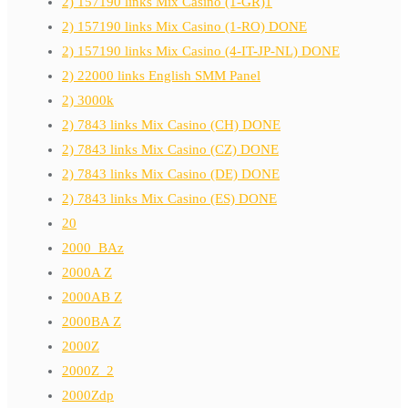
2) 157190 links Mix Casino (1-GR)1
2) 157190 links Mix Casino (1-RO) DONE
2) 157190 links Mix Casino (4-IT-JP-NL) DONE
2) 22000 links English SMM Panel
2) 3000k
2) 7843 links Mix Casino (CH) DONE
2) 7843 links Mix Casino (CZ) DONE
2) 7843 links Mix Casino (DE) DONE
2) 7843 links Mix Casino (ES) DONE
20
2000_BAz
2000A Z
2000AB Z
2000BA Z
2000Z
2000Z_2
2000Zdp