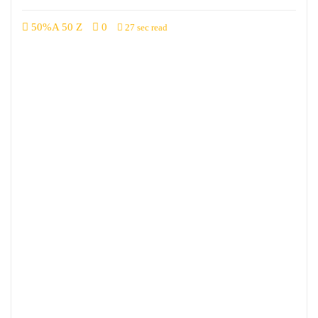
50%A 50 Z
0
27 sec read