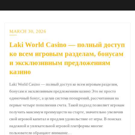
MARCH 30, 2026
Laki World Casino — полный доступ
ко всем игровым разделам, бонусам
и эксклюзивным предложениям
казино
Laki World Casino — полный доступ ко всем игровым разделам,
бонусам и эксклюзивным предложениям казино Это не просто
одиночный бонус, а целая система поощрений, рассчитанная на
первые четыре пополнения счета. Такой подход позволяет игрокам
получить максимум преимуществ на старте, значительно увеличив
свой игровой капитал и продлив удовольствие от игры. В поисках
надежной и увлекательной игровой платформы многие
пользователи обращают внимание…