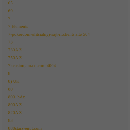
65
69
7
7 Elements
7-pokerdom-ofitsialnyj-sajt-rf.clients.site 504
73
730A Z
750A Z
7kcasinojam.co.com 4004
8
8) UK
80
800_bAz
800A Z
820A Z
83
888starz-egpt.com