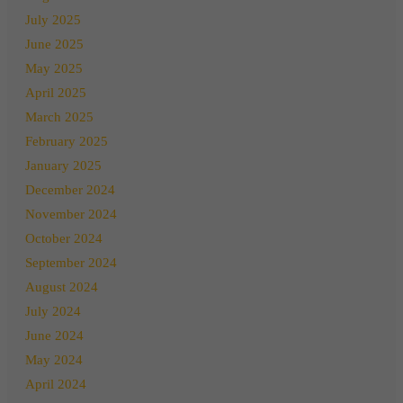
July 2025
June 2025
May 2025
April 2025
March 2025
February 2025
January 2025
December 2024
November 2024
October 2024
September 2024
August 2024
July 2024
June 2024
May 2024
April 2024