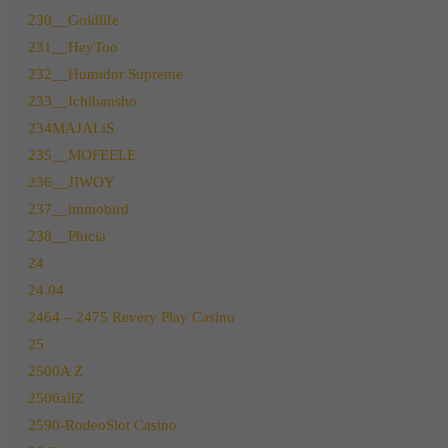
230__Goldlife
231__HeyToo
232__Humidor Supreme
233__Ichibansho
234MAJALiS
235__MOFEELE
236__JIWOY
237__immobird
238__Phicia
24
24.04
2464 – 2475 Revery Play Casino
25
2500A Z
2500allZ
2590-RodeoSlot Casino