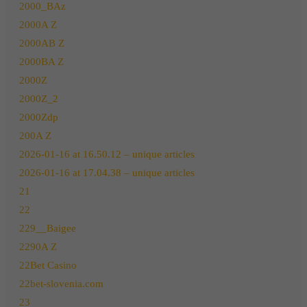
2000_BAz
2000A Z
2000AB Z
2000BA Z
2000Z
2000Z_2
2000Zdp
200A Z
2026-01-16 at 16.50.12 – unique articles
2026-01-16 at 17.04.38 – unique articles
21
22
229__Baigee
2290A Z
22Bet Casino
22bet-slovenia.com
23