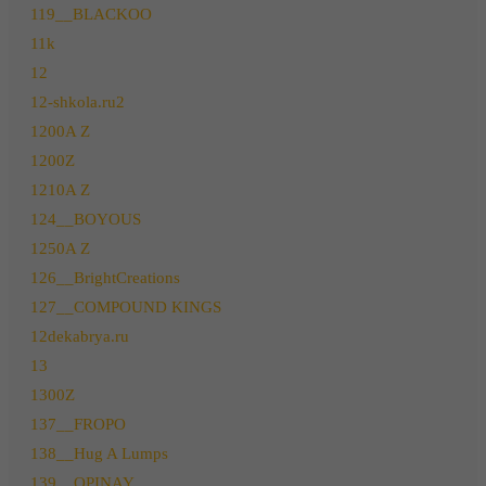
119__BLACKOO
11k
12
12-shkola.ru2
1200A Z
1200Z
1210A Z
124__BOYOUS
1250A Z
126__BrightCreations
127__COMPOUND KINGS
12dekabrya.ru
13
1300Z
137__FROPO
138__Hug A Lumps
139__OPINAY