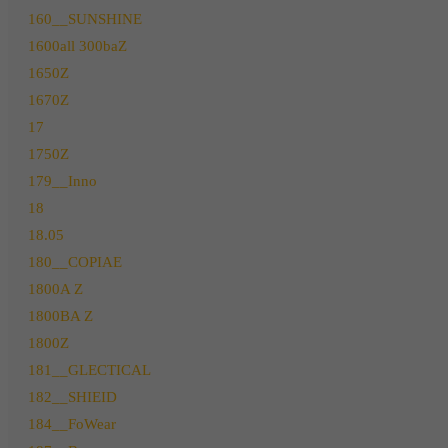
160__SUNSHINE
1600all 300baZ
1650Z
1670Z
17
1750Z
179__Inno
18
18.05
180__COPIAE
1800A Z
1800BA Z
1800Z
181__GLECTICAL
182__SHIEID
184__FoWear