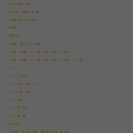
antsaat.com
aokalamakiou.gr
Aphrodite Casino
APK
APLB
Apple Pay Casino
appliancemovingcompanies.com a
appliancemovingcompanies.comen 1500
apr_az
apr_ChiRo
apr_common_1
apr_common_2
apr_main
apr_MeMo
apr_prod
Apryl
apteka-24online.pl: Jakie promocje