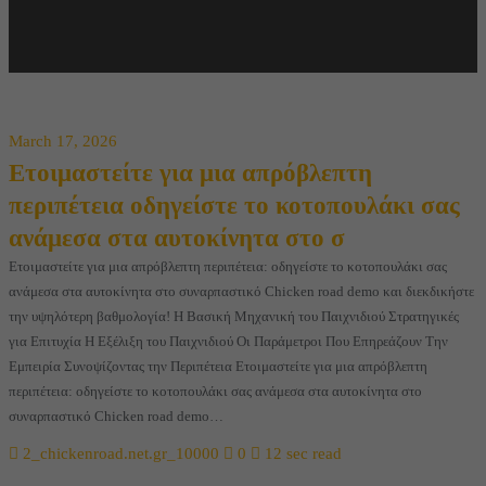
March 17, 2026
Ετοιμαστείτε για μια απρόβλεπτη
περιπέτεια οδηγείστε το κοτοπουλάκι σας
ανάμεσα στα αυτοκίνητα στο σ
Ετοιμαστείτε για μια απρόβλεπτη περιπέτεια: οδηγείστε το κοτοπουλάκι σας
ανάμεσα στα αυτοκίνητα στο συναρπαστικό Chicken road demo και διεκδικήστε
την υψηλότερη βαθμολογία! Η Βασική Μηχανική του Παιχνιδιού Στρατηγικές
για Επιτυχία Η Εξέλιξη του Παιχνιδιού Οι Παράμετροι Που Επηρεάζουν Την
Εμπειρία Συνοψίζοντας την Περιπέτεια Ετοιμαστείτε για μια απρόβλεπτη
περιπέτεια: οδηγείστε το κοτοπουλάκι σας ανάμεσα στα αυτοκίνητα στο
συναρπαστικό Chicken road demo…
2_chickenroad.net.gr_10000
0
12 sec read