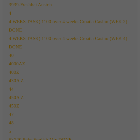
3939-Freshbet Austria
4
4 WEKS TASK) 1100 over 4 weeks Croatia Casino (WEK 2)
DONE
4 WEKS TASK) 1100 over 4 weeks Croatia Casino (WEK 4)
DONE
40
4000AZ
400Z
430A Z
44
450A Z
450Z
47
48
5
5) 220 links English Mix DONE