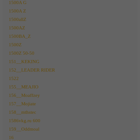
1500A G
1500A Z
1500allZ
1500AZ
1500BA_Z
1500Z
1500Z 50-50
151__KEKING
152__LEADER RIDER
1522
155__MEAJIO
156__Moaffzey
157__Mojiate
158__mthstec
1586vkg.ru 600
159__Oddmoal
16