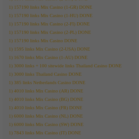
1) 157190 links Mix Casino (1-GR) DONE
1) 157190 links Mix Casino (1-HU) DONE
1) 157190 links Mix Casino (2-FI) DONE
1) 157190 links Mix Casino (2-PL) DONE
1) 157190 links Mix Casino DONE
1) 1595 links Mix Casino (2-USA) DONE
1) 1670 links Mix Casino (1-AU) DONE
1) 3000 links + 100 sitewide links Thailand Casino DONE
1) 3000 links Thailand Casino DONE
1) 385 links Netherlands Casino DONE
1) 4010 links Mix Casino (AR) DONE
1) 4010 links Mix Casino (BG) DONE
1) 4010 links Mix Casino (FR) DONE
1) 6000 links Mix Casino (NL) DONE
1) 6000 links Mix Casino (SW) DONE
1) 7843 links Mix Casino (IT) DONE