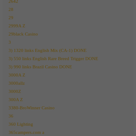
2642
28
29
2999A Z
29black Casino
3
3) 1320 links English Mix (CA-1) DONE
3) 550 links English Rare Breed Trigger DONE
3) 990 links Brazil Casino DONE
3000A Z
3000allz
3000Z
300A Z
3380-BroWinner Casino
36
360 Lighting
365campers.com a