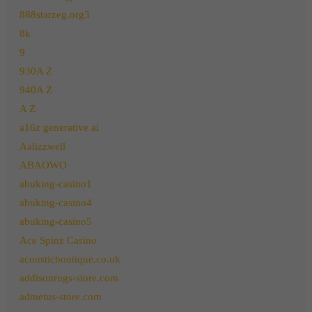
888starzeg.org3
8k
9
930A Z
940A Z
A Z
a16z generative ai
Aalizzwell
ABAOWO
abuking-casino1
abuking-casino4
abuking-casino5
Ace Spinz Casino
acousticboutique.co.uk
addisonrugs-store.com
admetus-store.com