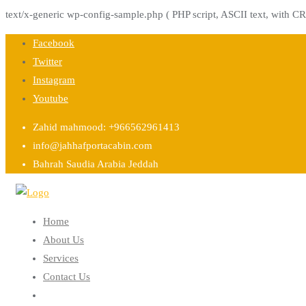
text/x-generic wp-config-sample.php ( PHP script, ASCII text, with CR
Skip
Facebook
to
Twitter
content
Instagram
Youtube
Zahid mahmood: +966562961413
info@jahhafportacabin.com
Bahrah Saudia Arabia Jeddah
Home
About Us
Services
Contact Us