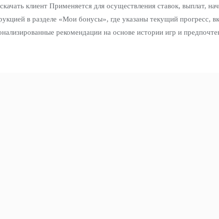
 скачать клиент Применяется для осуществления ставок, выплат, нач
кцией в разделе «Мои бонусы», где указаны текущий прогресс, вк
онализированные рекомендации на основе истории игр и предпочте