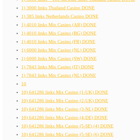
1) 3000 links Thailand Casino DONE
1) 385 links Netherlands Casino DONE
1) 4010 links Mix Casino (AR) DONE
1) 4010 links Mix Casino (BG) DONE
1) 4010 links Mix Casino (FR) DONE
1) 6000 links Mix Casino (NL) DONE
1) 6000 links Mix Casino (SW) DONE
1) 7843 links Mix Casino (IT) DONE
1) 7843 links Mix Casino (NL) DONE
10
10) 641286 links Mix Casino (1-UK) DONE
10) 641286 links Mix Casino (2-UK) DONE
10) 641286 links Mix Casino (3-NL) DONE
10) 641286 links Mix Casino (4-DE) DONE
10) 641286 links Mix Casino (5-SE) (4) DONE
10) 641286 links Mix Casino (5-SE) (6) DONE