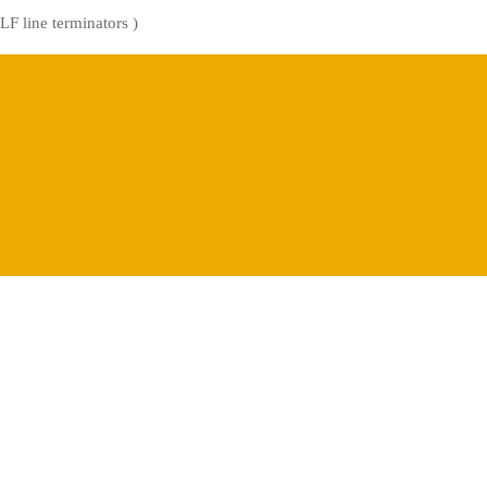
LF line terminators )