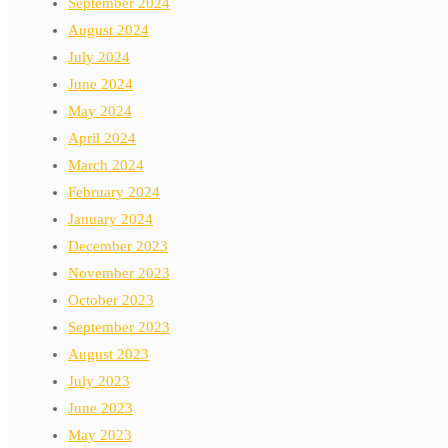
September 2024
August 2024
July 2024
June 2024
May 2024
April 2024
March 2024
February 2024
January 2024
December 2023
November 2023
October 2023
September 2023
August 2023
July 2023
June 2023
May 2023