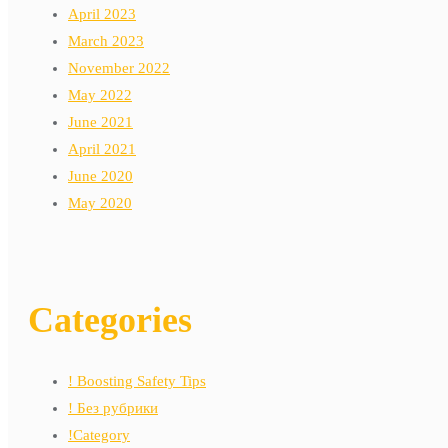
April 2023
March 2023
November 2022
May 2022
June 2021
April 2021
June 2020
May 2020
Categories
! Boosting Safety Tips
! Без рубрики
!Category