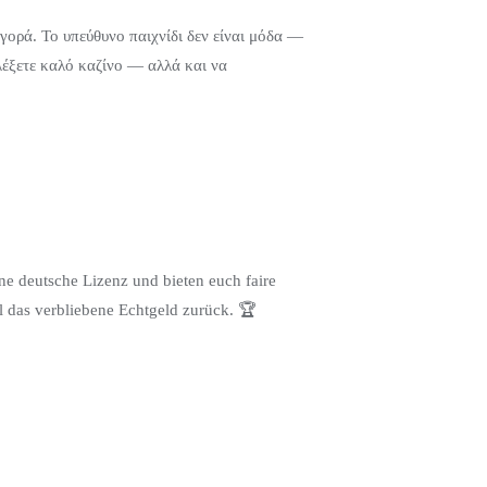
γορά. Το υπεύθυνο παιχνίδι δεν είναι μόδα —
ιλέξετε καλό καζίνο — αλλά και να
e deutsche Lizenz und bieten euch faire
l das verbliebene Echtgeld zurück. 🏆