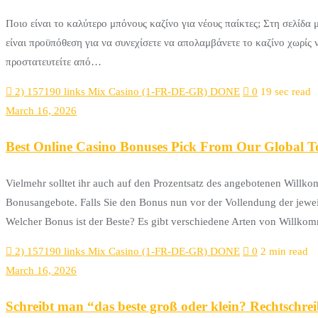
Ποιο είναι το καλύτερο μπόνους καζίνο για νέους παίκτες; Στη σελίδα
είναι προϋπόθεση για να συνεχίσετε να απολαμβάνετε το καζίνο χωρίς 
προστατευτείτε από…
2) 157190 links Mix Casino (1-FR-DE-GR) DONE
0
19 sec read
March 16, 2026
Best Online Casino Bonuses Pick From Our Global T
Vielmehr solltet ihr auch auf den Prozentsatz des angebotenen Willk
Bonusangebote. Falls Sie den Bonus nun vor der Vollendung der jewei
Welcher Bonus ist der Beste? Es gibt verschiedene Arten von Willk
2) 157190 links Mix Casino (1-FR-DE-GR) DONE
0
2 min read
March 16, 2026
Schreibt man “das beste groß oder klein? Rechtschrei