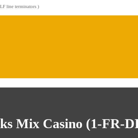
LF line terminators )
inks Mix Casino (1-FR