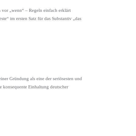
vor „wenn“ – Regeln einfach erklärt
ste“ im ersten Satz für das Substantiv „das
iner Gründung als eine der seriösesten und
die konsequente Einhaltung deutscher