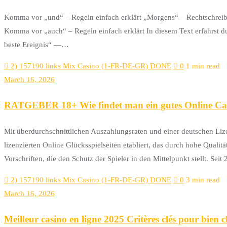
Komma vor „und“ – Regeln einfach erklärt „Morgens“ – Rechtschreib
Komma vor „auch“ – Regeln einfach erklärt In diesem Text erfährst du, 
beste Ereignis“ —…
2) 157190 links Mix Casino (1-FR-DE-GR) DONE
0
1 min read
March 16, 2026
RATGEBER 18+ Wie findet man ein gutes Online Ca
Mit überdurchschnittlichen Auszahlungsraten und einer deutschen Lize
lizenzierten Online Glücksspielseiten etabliert, das durch hohe Qual
Vorschriften, die den Schutz der Spieler in den Mittelpunkt stellt. Sei
2) 157190 links Mix Casino (1-FR-DE-GR) DONE
0
3 min read
March 16, 2026
Meilleur casino en ligne 2025 Critères clés pour bien c