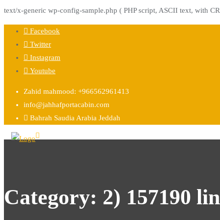
text/x-generic wp-config-sample.php ( PHP script, ASCII text, with CR
Skip
Facebook
to
Twitter
content
Instagram
Youtube
Zahid mahmood: +966562961413
info@jahhafportacabin.com
Bahrah Saudia Arabia Jeddah
Category:
2) 157190 l