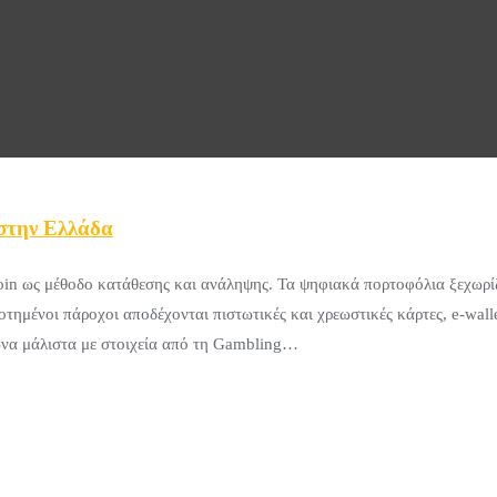
 στην Ελλάδα
coin ως μέθοδο κατάθεσης και ανάληψης. Τα ψηφιακά πορτοφόλια ξεχωρίζ
ημένοι πάροχοι αποδέχονται πιστωτικές και χρεωστικές κάρτες, e-wallets
ωνα μάλιστα με στοιχεία από τη Gambling…