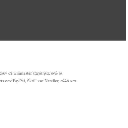
ουν σε winmaster ταχύτητα, ενώ οι
 σαν PayPal, Skrill και Neteller, αλλά και