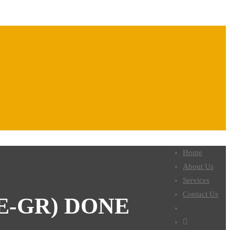
Home
About Us
Services
Contact Us
-DE-GR) DONE