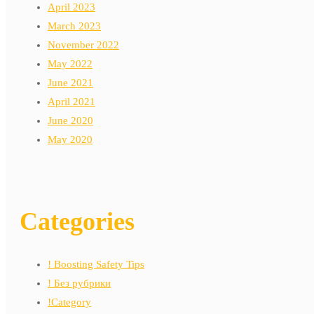
April 2023
March 2023
November 2022
May 2022
June 2021
April 2021
June 2020
May 2020
Categories
! Boosting Safety Tips
! Без рубрики
!Category