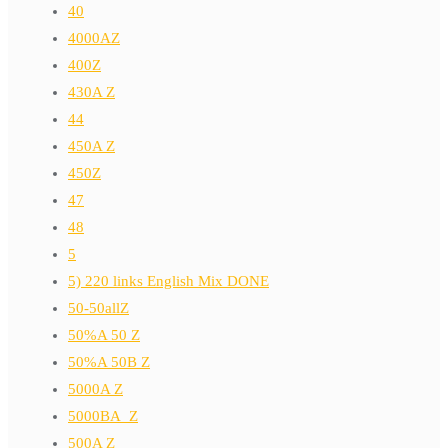
40
4000AZ
400Z
430A Z
44
450A Z
450Z
47
48
5
5) 220 links English Mix DONE
50-50allZ
50%A 50 Z
50%A 50B Z
5000A Z
5000BA_Z
500A Z