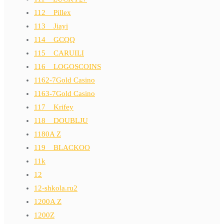
112__Pillex
113__Jiayi
114__GCQQ
115__CARUILI
116__LOGOSCOINS
1162-7Gold Casino
1163-7Gold Casino
117__Krifey
118__DOUBLJU
1180A Z
119__BLACKOO
11k
12
12-shkola.ru2
1200A Z
1200Z