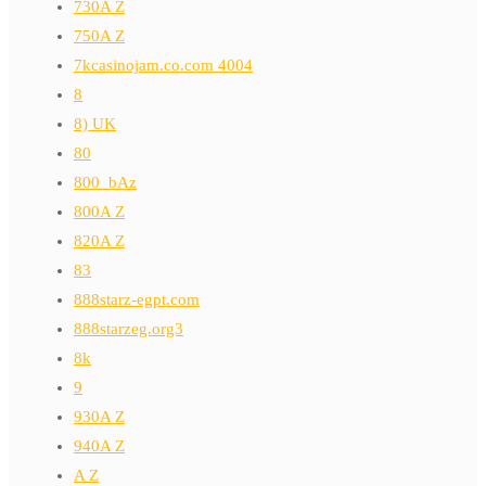
730A Z
750A Z
7kcasinojam.co.com 4004
8
8) UK
80
800_bAz
800A Z
820A Z
83
888starz-egpt.com
888starzeg.org3
8k
9
930A Z
940A Z
A Z