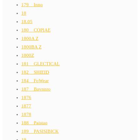
179__Inno
18
18.05
180__COPIAE
1800A Z
1800BA Z
1800Z
181__GLECTICAL
182__SHIEID
184__FoWear
187__Bavnnro
1876
1877
1878
188__Paistao
189__PASISIBICK
19