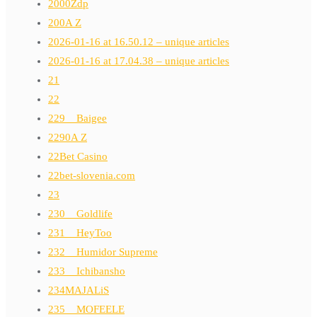
2000Zdp
200A Z
2026-01-16 at 16.50.12 – unique articles
2026-01-16 at 17.04.38 – unique articles
21
22
229__Baigee
2290A Z
22Bet Casino
22bet-slovenia.com
23
230__Goldlife
231__HeyToo
232__Humidor Supreme
233__Ichibansho
234MAJALiS
235__MOFEELE