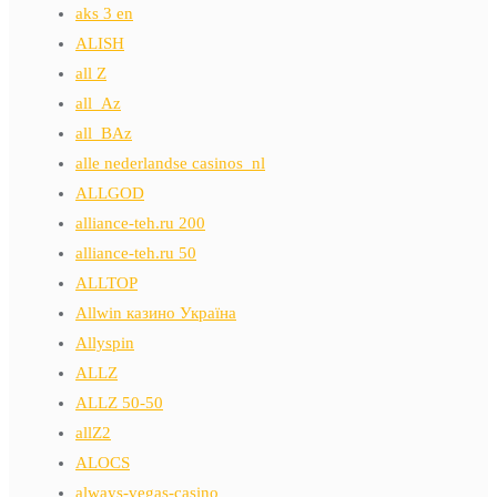
aks 3 en
ALISH
all Z
all_Az
all_BAz
alle nederlandse casinos_nl
ALLGOD
alliance-teh.ru 200
alliance-teh.ru 50
ALLTOP
Allwin казино Україна
Allyspin
ALLZ
ALLZ 50-50
allZ2
ALOCS
always-vegas-casino