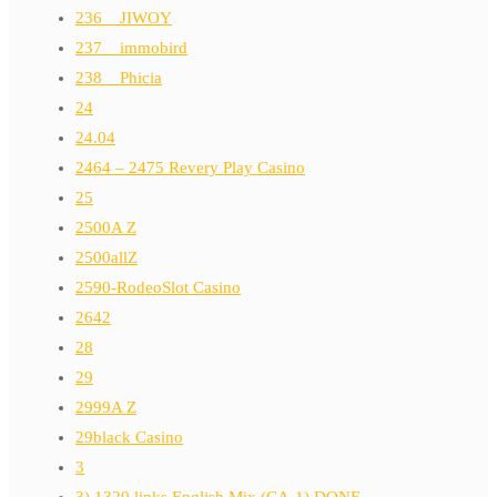
236__JIWOY
237__immobird
238__Phicia
24
24.04
2464 – 2475 Revery Play Casino
25
2500A Z
2500allZ
2590-RodeoSlot Casino
2642
28
29
2999A Z
29black Casino
3