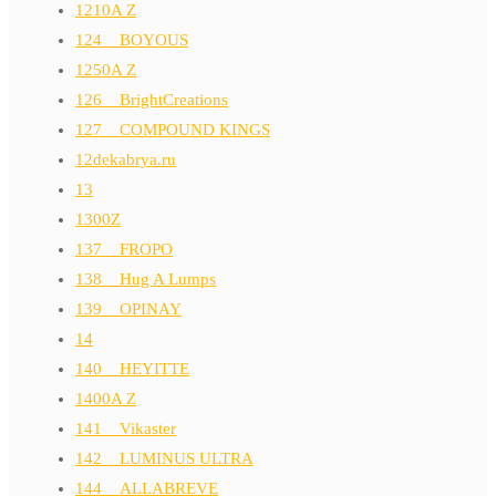
1210A Z
124__BOYOUS
1250A Z
126__BrightCreations
127__COMPOUND KINGS
12dekabrya.ru
13
1300Z
137__FROPO
138__Hug A Lumps
139__OPINAY
14
140__HEYITTE
1400A Z
141__Vikaster
142__LUMINUS ULTRA
144__ALLABREVE