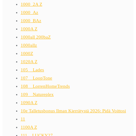
1000_2A Z
1000_Az
1000_BAz
1000A Z
1000all 200baZ
1000allz
1000Z
1020A Z
105__Lades
107__LoopTone
108__LorrenHomeTrends
109__Natureplex
1090A Z
10e Talletusbonus Ilman Kierrätystä 2026: Pidä Voittosi
11
1100A Z
111__LUCKY27