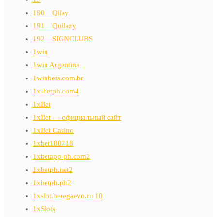
190__Qilay
191__Quilazy
192__SIGNCLUBS
1win
1win Argentina
1winbets.com.br
1x-betph.com4
1xBet
1xBet — официальный сайт
1xBet Casino
1xbet180718
1xbetapp-ph.com2
1xbetph.net2
1xbetph.ph2
1xslot.beregaevo.ru 10
1xSlots