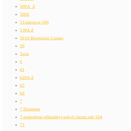
500A_Z
500Z
51radost.ru 500
530A Z
5610-Boomzino Casino
59
5win
6
61
620A Z
65
69
7
7 Elements
7-pokerdom-ofitsialnyj-sajt-rf.clients.site 504
73