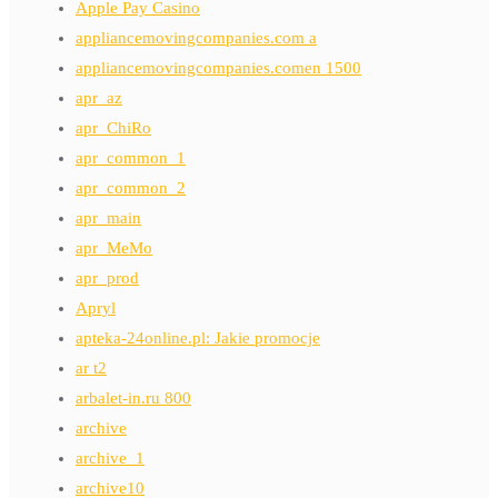
Apple Pay Casino
appliancemovingcompanies.com a
appliancemovingcompanies.comen 1500
apr_az
apr_ChiRo
apr_common_1
apr_common_2
apr_main
apr_MeMo
apr_prod
Apryl
apteka-24online.pl: Jakie promocje
ar t2
arbalet-in.ru 800
archive
archive_1
archive10