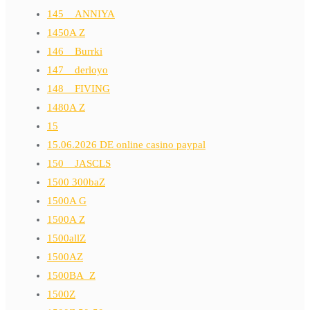
145__ANNIYA
1450A Z
146__Burrki
147__derloyo
148__FIVING
1480A Z
15
15.06.2026 DE online casino paypal
150__JASCLS
1500 300baZ
1500A G
1500A Z
1500allZ
1500AZ
1500BA_Z
1500Z