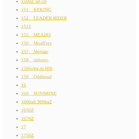
1500Z 50-50
151__KEKING
152__LEADER RIDER
1522
155__MEAJIO
156__Moaffzey
157__Mojiate
158__mthstec
1586vkg.ru 600
159__Oddmoal
16
160__SUNSHINE
1600all 300baZ
1650Z
1670Z
17
1750Z