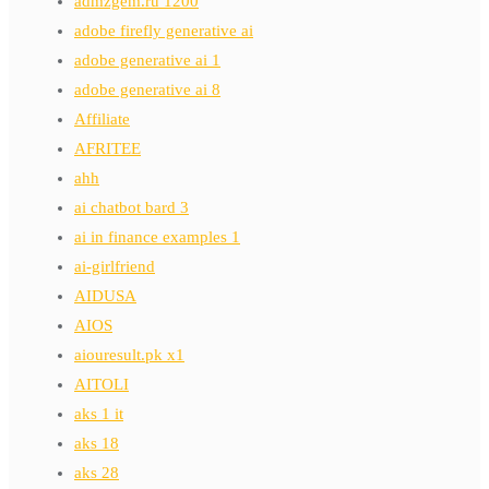
admzgem.ru 1200
adobe firefly generative ai
adobe generative ai 1
adobe generative ai 8
Affiliate
AFRITEE
ahh
ai chatbot bard 3
ai in finance examples 1
ai-girlfriend
AIDUSA
AIOS
aiouresult.pk x1
AITOLI
aks 1 it
aks 18
aks 28