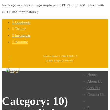
text/x-generic wp-config-sample.php ( PHP script, ASCII text, with
CRLF line terminators )
Skip
Facebook
to
Twitter
content
Instagram
Youtube
Zahid mahmood: +966562961413
info@jahhafportacabin.com
Home
About Us
Services
Contact Us
Category:
10)