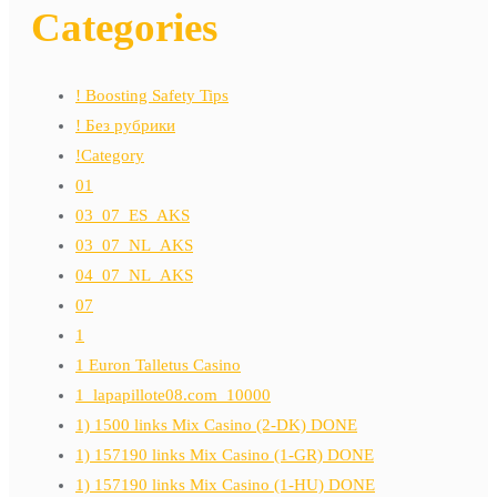
Categories
! Boosting Safety Tips
! Без рубрики
!Category
01
03_07_ES_AKS
03_07_NL_AKS
04_07_NL_AKS
07
1
1 Euron Talletus Casino
1_lapapillote08.com_10000
1) 1500 links Mix Casino (2-DK) DONE
1) 157190 links Mix Casino (1-GR) DONE
1) 157190 links Mix Casino (1-HU) DONE