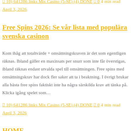
10) 641286 links Mix Casino (5-SE) (4) DONE
0
4 min read
April 3, 2026
Free Spins 2026: Se vår lista med populära
svenska casinon
Kom ihåg att totaltvärde + omsättningskraven är det som egentligen
räknas. Ibland gäller en maxinsats per snurr som inte får överstigas,
ibland räknas endast utvalda spel till omsättningen. Free spins med
omsättningskrav har dock fler saker att ta i beaktning. I övrigt brukar
alla bästa free spins faktiskt inte ha några särskilda krav att tänka på.
Klicka igång spelet som…
10) 641286 links Mix Casino (5-SE) (4) DONE
0
4 min read
April 3, 2026
HOME