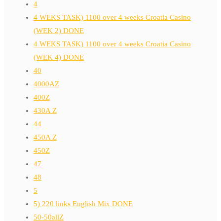
4
4 WEKS TASK) 1100 over 4 weeks Croatia Casino
(WEK 2) DONE
4 WEKS TASK) 1100 over 4 weeks Croatia Casino
(WEK 4) DONE
40
4000AZ
400Z
430A Z
44
450A Z
450Z
47
48
5
5) 220 links English Mix DONE
50-50allZ