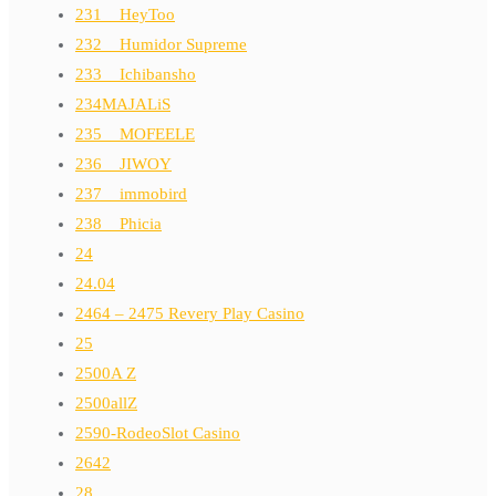
231__HeyToo
232__Humidor Supreme
233__Ichibansho
234MAJALiS
235__MOFEELE
236__JIWOY
237__immobird
238__Phicia
24
24.04
2464 – 2475 Revery Play Casino
25
2500A Z
2500allZ
2590-RodeoSlot Casino
2642
28