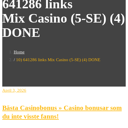
641286 links
Mix Casino (5-SE) (4)
DONE
Home
10) 641286 links Mix Casino (5-SE) (4) DONE
April 3, 2026
Bästa Casinobonus » Casino bonusar som
du inte visste fanns!