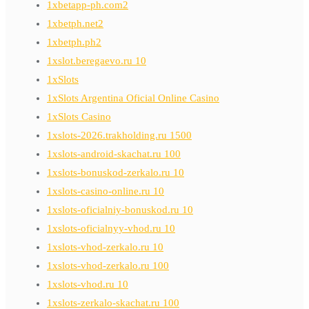
1xbetapp-ph.com2
1xbetph.net2
1xbetph.ph2
1xslot.beregaevo.ru 10
1xSlots
1xSlots Argentina Oficial Online Casino
1xSlots Casino
1xslots-2026.trakholding.ru 1500
1xslots-android-skachat.ru 100
1xslots-bonuskod-zerkalo.ru 10
1xslots-casino-online.ru 10
1xslots-oficialniy-bonuskod.ru 10
1xslots-oficialnyy-vhod.ru 10
1xslots-vhod-zerkalo.ru 10
1xslots-vhod-zerkalo.ru 100
1xslots-vhod.ru 10
1xslots-zerkalo-skachat.ru 100