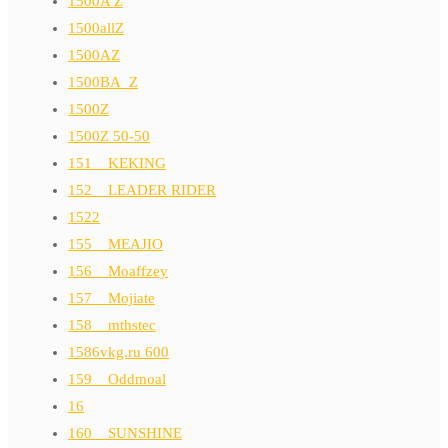
1500A Z
1500allZ
1500AZ
1500BA_Z
1500Z
1500Z 50-50
151__KEKING
152__LEADER RIDER
1522
155__MEAJIO
156__Moaffzey
157__Mojiate
158__mthstec
1586vkg.ru 600
159__Oddmoal
16
160__SUNSHINE