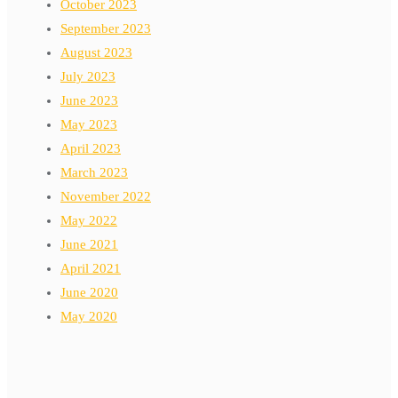
October 2023
September 2023
August 2023
July 2023
June 2023
May 2023
April 2023
March 2023
November 2022
May 2022
June 2021
April 2021
June 2020
May 2020