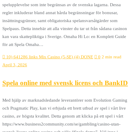
spelupplevelse som inte begränsas av de svenska lagarna. Dessa
regler inkluderar bland annat hårda begränsningar för bonusar,
insättningsgränser, samt obligatoriska spelansvarsåtgärder som
Spelpaus. Detta innebär att alla vinster du tar ut från sådana casinon
kan vara skattepliktiga i Sverige. Omaha Hi Lo: en Komplett Guide
för att Spela Omaha…
10) 641286 links Mix Casino (5-SE) (4) DONE
0
2 min read
April 3, 2026
Spela online med svensk licens och BankID
Med hjälp av marknadsledande leverantörer som Evolution Gaming
och Pragmatic Play, kan vi erbjuda ett brett utbud av spel i vårt live
casino, av högsta kvalitet. Detta genom att klicka på ett spel i vårt
https://www.business2community.com/se/gambling/casino-utan-
svensk-licens online casino och välja “Spela demo”. Väl inne i