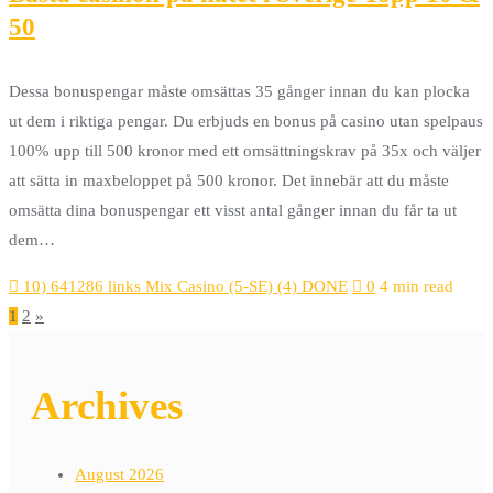
50
Dessa bonuspengar måste omsättas 35 gånger innan du kan plocka
ut dem i riktiga pengar. Du erbjuds en bonus på casino utan spelpaus
100% upp till 500 kronor med ett omsättningskrav på 35x och väljer
att sätta in maxbeloppet på 500 kronor. Det innebär att du måste
omsätta dina bonuspengar ett visst antal gånger innan du får ta ut
dem…
10) 641286 links Mix Casino (5-SE) (4) DONE
0
4 min read
Posts
1
2
»
pagination
Archives
August 2026