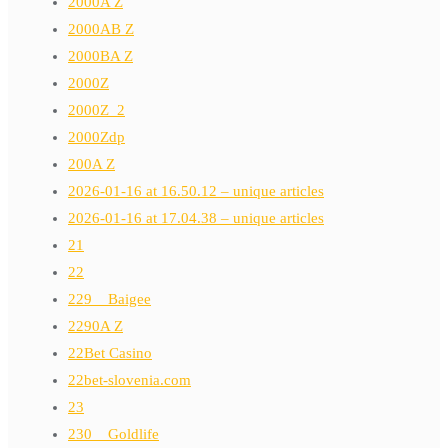
2000A Z
2000AB Z
2000BA Z
2000Z
2000Z_2
2000Zdp
200A Z
2026-01-16 at 16.50.12 – unique articles
2026-01-16 at 17.04.38 – unique articles
21
22
229__Baigee
2290A Z
22Bet Casino
22bet-slovenia.com
23
230__Goldlife