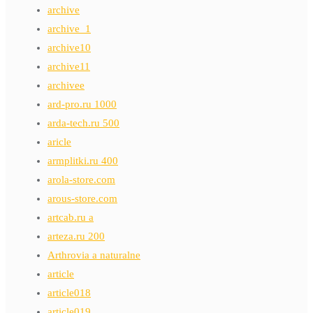
archive
archive_1
archive10
archive11
archivee
ard-pro.ru 1000
arda-tech.ru 500
aricle
armplitki.ru 400
arola-store.com
arous-store.com
artcab.ru a
arteza.ru 200
Arthrovia a naturalne
article
article018
article019