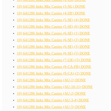
10) 641286 links Mix Casino (3-NL) DONE
10) 641286 links Mix Casino (4-DE) DONE
10) 641286 links Mix Casino (5-SE) (4) DONE
10) 641286 links Mix Casino (5-SE) (6) DONE
10) 641286 links Mix Casino (6-SE) (1) DONE
10) 641286 links Mix Casino (6-SE) (2) DONE
10) 641286 links Mix Casino (6-SE) (3) DONE
10) 641286 links Mix Casino (6-SE) (5) DONE
10) 641286 links Mix Casino (7-UK) (5) DONE
10) 641286 links Mix Casino (8-CA-FR) DONE
10) 641286 links Mix Casino (8-CA) (2) DONE
10) 641286 links Mix Casino (AU-1) DONE
10) 641286 links Mix Casino (AU-10-11) DONE
10) 641286 links Mix Casino (AU-2) DONE
10) 641286 links Mix Casino (AU-3-4) DONE
10) 641286 links Mix Casino (AU-5) DONE