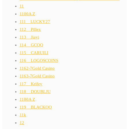
11
1100A Z
111__LUCKY27
112__Pillex
113__Jiayi
114__GCQQ
115__CARUILI
116__LOGOSCOINS
1162-7Gold Casino
1163-7Gold Casino
117__Krifey
118__DOUBLJU
1180A Z
119__BLACKOO
11k
12