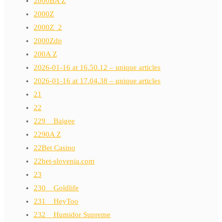
2000BA Z
2000Z
2000Z_2
2000Zdp
200A Z
2026-01-16 at 16.50.12 – unique articles
2026-01-16 at 17.04.38 – unique articles
21
22
229__Baigee
2290A Z
22Bet Casino
22bet-slovenia.com
23
230__Goldlife
231__HeyToo
232__Humidor Supreme