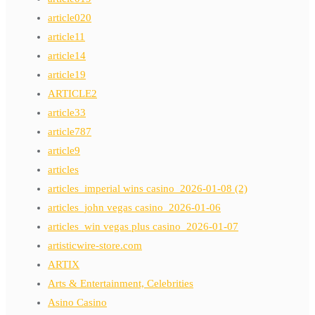
article020
article11
article14
article19
ARTICLE2
article33
article787
article9
articles
articles_imperial wins casino_2026-01-08 (2)
articles_john vegas casino_2026-01-06
articles_win vegas plus casino_2026-01-07
artisticwire-store.com
ARTIX
Arts & Entertainment, Celebrities
Asino Casino