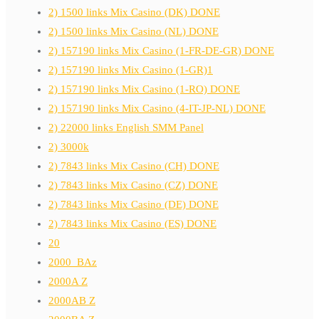
2) 1500 links Mix Casino (DK) DONE
2) 1500 links Mix Casino (NL) DONE
2) 157190 links Mix Casino (1-FR-DE-GR) DONE
2) 157190 links Mix Casino (1-GR)1
2) 157190 links Mix Casino (1-RO) DONE
2) 157190 links Mix Casino (4-IT-JP-NL) DONE
2) 22000 links English SMM Panel
2) 3000k
2) 7843 links Mix Casino (CH) DONE
2) 7843 links Mix Casino (CZ) DONE
2) 7843 links Mix Casino (DE) DONE
2) 7843 links Mix Casino (ES) DONE
20
2000_BAz
2000A Z
2000AB Z