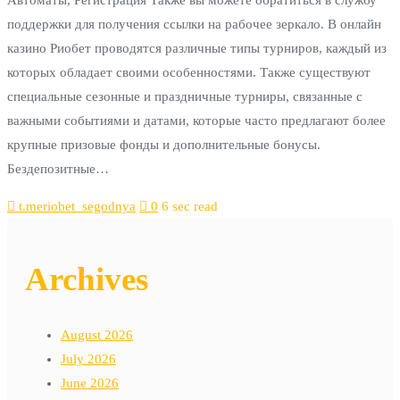
Автоматы, Регистрация Также вы можете обратиться в службу
поддержки для получения ссылки на рабочее зеркало. В онлайн
казино Риобет проводятся различные типы турниров, каждый из
которых обладает своими особенностями. Также существуют
специальные сезонные и праздничные турниры, связанные с
важными событиями и датами, которые часто предлагают более
крупные призовые фонды и дополнительные бонусы.
Бездепозитные…
t.meriobet_segodnya
0
6 sec read
Archives
August 2026
July 2026
June 2026