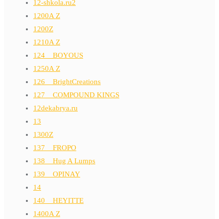
12-shkola.ru2
1200A Z
1200Z
1210A Z
124__BOYOUS
1250A Z
126__BrightCreations
127__COMPOUND KINGS
12dekabrya.ru
13
1300Z
137__FROPO
138__Hug A Lumps
139__OPINAY
14
140__HEYITTE
1400A Z