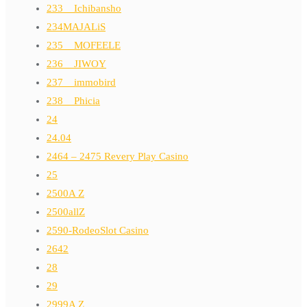
233__Ichibansho
234MAJALiS
235__MOFEELE
236__JIWOY
237__immobird
238__Phicia
24
24.04
2464 – 2475 Revery Play Casino
25
2500A Z
2500allZ
2590-RodeoSlot Casino
2642
28
29
2999A Z