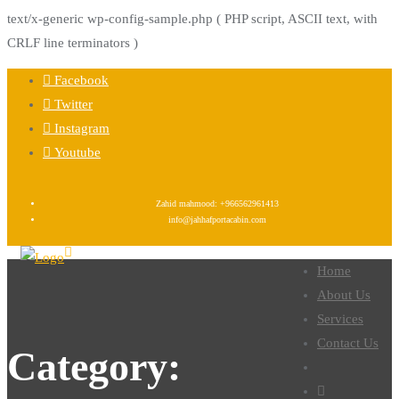
text/x-generic wp-config-sample.php ( PHP script, ASCII text, with
CRLF line terminators )
Facebook
Twitter
Instagram
Youtube
Zahid mahmood: +966562961413
info@jahhafportacabin.com
Home
About Us
Services
Contact Us
Category: