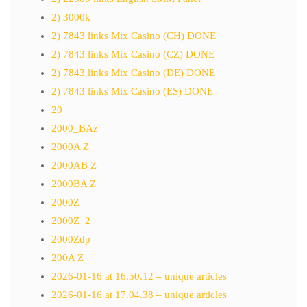
2) 3000k
2) 7843 links Mix Casino (CH) DONE
2) 7843 links Mix Casino (CZ) DONE
2) 7843 links Mix Casino (DE) DONE
2) 7843 links Mix Casino (ES) DONE
20
2000_BAz
2000A Z
2000AB Z
2000BA Z
2000Z
2000Z_2
2000Zdp
200A Z
2026-01-16 at 16.50.12 – unique articles
2026-01-16 at 17.04.38 – unique articles