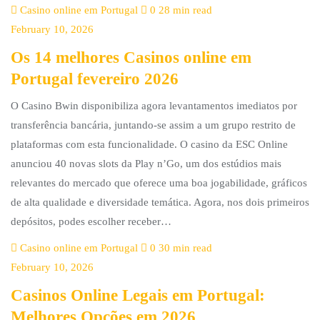
Casino online em Portugal
0
28 min read
February 10, 2026
Os 14 melhores Casinos online em
Portugal fevereiro 2026
O Casino Bwin disponibiliza agora levantamentos imediatos por
transferência bancária, juntando-se assim a um grupo restrito de
plataformas com esta funcionalidade. O casino da ESC Online
anunciou 40 novas slots da Play n’Go, um dos estúdios mais
relevantes do mercado que oferece uma boa jogabilidade, gráficos
de alta qualidade e diversidade temática. Agora, nos dois primeiros
depósitos, podes escolher receber…
Casino online em Portugal
0
30 min read
February 10, 2026
Casinos Online Legais em Portugal:
Melhores Opções em 2026