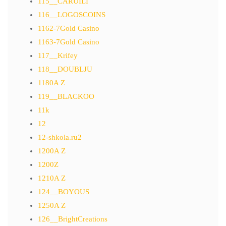
115__CARUILI
116__LOGOSCOINS
1162-7Gold Casino
1163-7Gold Casino
117__Krifey
118__DOUBLJU
1180A Z
119__BLACKOO
11k
12
12-shkola.ru2
1200A Z
1200Z
1210A Z
124__BOYOUS
1250A Z
126__BrightCreations