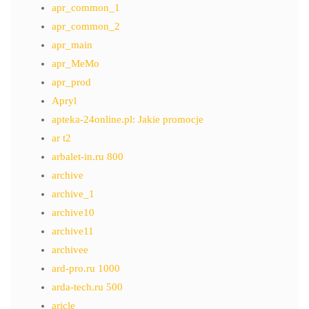
apr_common_1
apr_common_2
apr_main
apr_MeMo
apr_prod
Apryl
apteka-24online.pl: Jakie promocje
ar t2
arbalet-in.ru 800
archive
archive_1
archive10
archive11
archivee
ard-pro.ru 1000
arda-tech.ru 500
aricle