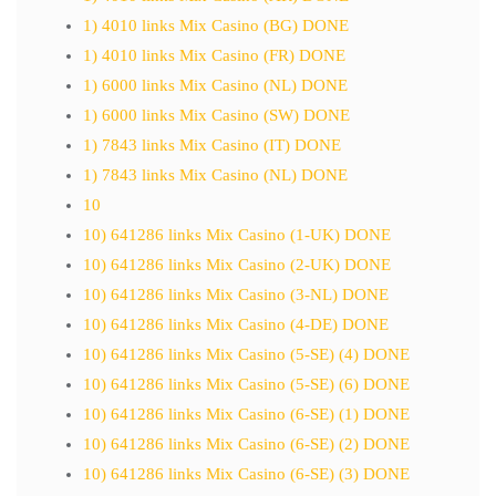
1) 4010 links Mix Casino (BG) DONE
1) 4010 links Mix Casino (FR) DONE
1) 6000 links Mix Casino (NL) DONE
1) 6000 links Mix Casino (SW) DONE
1) 7843 links Mix Casino (IT) DONE
1) 7843 links Mix Casino (NL) DONE
10
10) 641286 links Mix Casino (1-UK) DONE
10) 641286 links Mix Casino (2-UK) DONE
10) 641286 links Mix Casino (3-NL) DONE
10) 641286 links Mix Casino (4-DE) DONE
10) 641286 links Mix Casino (5-SE) (4) DONE
10) 641286 links Mix Casino (5-SE) (6) DONE
10) 641286 links Mix Casino (6-SE) (1) DONE
10) 641286 links Mix Casino (6-SE) (2) DONE
10) 641286 links Mix Casino (6-SE) (3) DONE