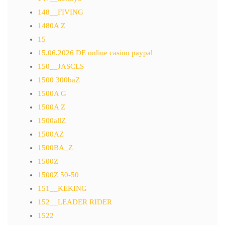
148__FIVING
1480A Z
15
15.06.2026 DE online casino paypal
150__JASCLS
1500 300baZ
1500A G
1500A Z
1500allZ
1500AZ
1500BA_Z
1500Z
1500Z 50-50
151__KEKING
152__LEADER RIDER
1522