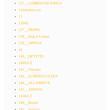
127__COMPOUND KINGS
12dekabrya.ru
13
1300Z
137__FROPO
138__Hug A Lumps
139__OPINAY
14
140__HEYITTE
1400A Z
141__Vikaster
142__LUMINUS ULTRA
144__ALLABREVE
145__ANNIYA
1450A Z
146__Burrki
147__derloyo