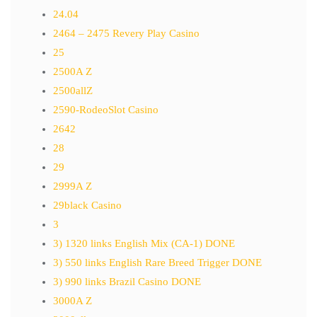
24.04
2464 – 2475 Revery Play Casino
25
2500A Z
2500allZ
2590-RodeoSlot Casino
2642
28
29
2999A Z
29black Casino
3
3) 1320 links English Mix (CA-1) DONE
3) 550 links English Rare Breed Trigger DONE
3) 990 links Brazil Casino DONE
3000A Z