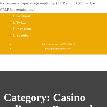
text/x-generic wp-config-sample.php ( PHP script, ASCII text, with
CRLF line terminators )
Skip
Facebook
to
Twitter
content
Instagram
Youtube
Zahid mahmood: +966562961413
info@jahhafportacabin.com
Category:
Casino