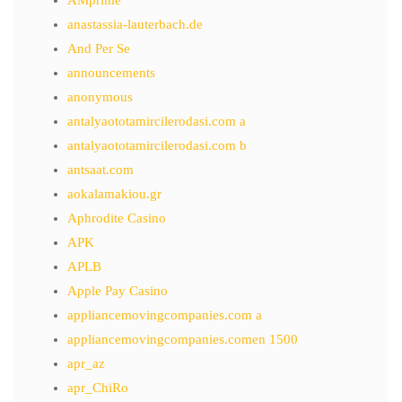
AMprime
anastassia-lauterbach.de
And Per Se
announcements
anonymous
antalyaototamircilerodasi.com a
antalyaototamircilerodasi.com b
antsaat.com
aokalamakiou.gr
Aphrodite Casino
APK
APLB
Apple Pay Casino
appliancemovingcompanies.com a
appliancemovingcompanies.comen 1500
apr_az
apr_ChiRo