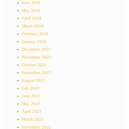
June 2024
May 2024
April 2024
March 2024
February 2024
January 2024
December 2023
November 2023
October 2023
September 2023
August 2023
July 2023
June 2023
May 2023
April 2023
March 2023
November 2022