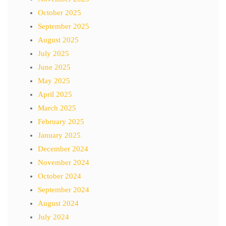
October 2025
September 2025
August 2025
July 2025
June 2025
May 2025
April 2025
March 2025
February 2025
January 2025
December 2024
November 2024
October 2024
September 2024
August 2024
July 2024