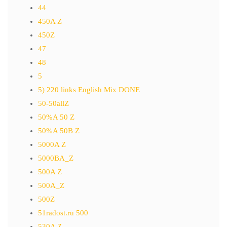
44
450A Z
450Z
47
48
5
5) 220 links English Mix DONE
50-50allZ
50%A 50 Z
50%A 50B Z
5000A Z
5000BA_Z
500A Z
500A_Z
500Z
51radost.ru 500
530A Z