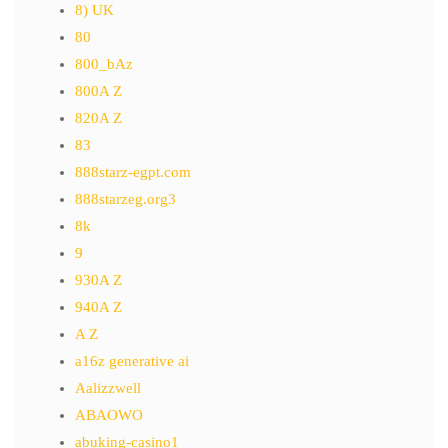
8) UK
80
800_bAz
800A Z
820A Z
83
888starz-egpt.com
888starzeg.org3
8k
9
930A Z
940A Z
A Z
a16z generative ai
Aalizzwell
ABAOWO
abuking-casino1