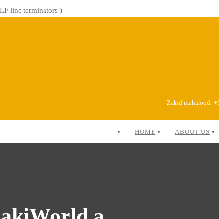
LF line terminators )
Zahid mahmood: 
HOME
ABOUT US
akiWorld a