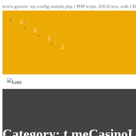
text/x-generic wp-config-sample.php ( PHP script, ASCII text, with CR
Category:
t.meCasinoL