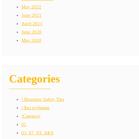
May 2022
June 2021
April 2021
June 2020
May 2020
Categories
! Boosting Safety Tips
! Без рубрики
!Category
01
03_07_ES_AKS