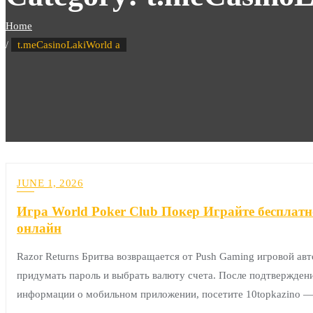
Home
t.meCasinoLakiWorld a
JUNE 1, 2026
Игра World Poker Club Покер Играйте бесплатн
онлайн
Razor Returns Бритва возвращается от Push Gaming игровой авто
придумать пароль и выбрать валюту счета. После подтвержден
информации о мобильном приложении, посетите 10topkazino — 