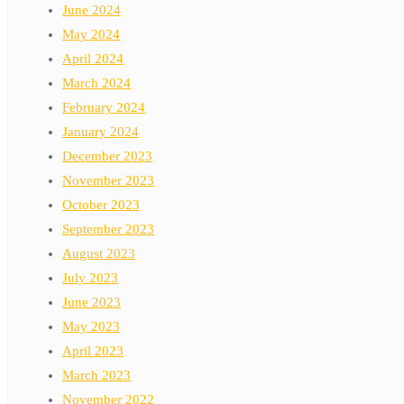
June 2024
May 2024
April 2024
March 2024
February 2024
January 2024
December 2023
November 2023
October 2023
September 2023
August 2023
July 2023
June 2023
May 2023
April 2023
March 2023
November 2022